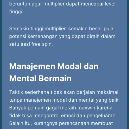
beruntun agar multiplier dapat mencapai level
tinggi.
Semakin tinggi multiplier, semakin besar pula
potensi kemenangan yang dapat diraih dalam
satu sesi free spin.
Manajemen Modal dan
Mental Bermain
Taktik sederhana tidak akan berjalan maksimal
tanpa manajemen modal dan mental yang baik.
Banyak pemain gagal meraih maxwin karena
tidak bisa mengontrol emosi dan pengeluaran.
Selain itu, kurangnya perencanaan membuat