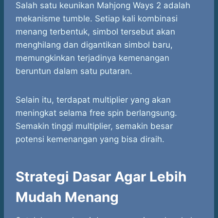
Salah satu keunikan Mahjong Ways 2 adalah
mekanisme tumble. Setiap kali kombinasi
menang terbentuk, simbol tersebut akan
menghilang dan digantikan simbol baru,
memungkinkan terjadinya kemenangan
beruntun dalam satu putaran.
Selain itu, terdapat multiplier yang akan
meningkat selama free spin berlangsung.
Semakin tinggi multiplier, semakin besar
potensi kemenangan yang bisa diraih.
Strategi Dasar Agar Lebih
Mudah Menang