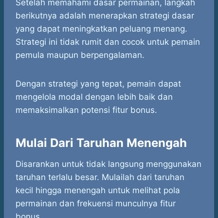
Setelah memahami dasar permainan, langkah
berikutnya adalah menerapkan strategi dasar
yang dapat meningkatkan peluang menang.
Strategi ini tidak rumit dan cocok untuk pemain
pemula maupun berpengalaman.
Dengan strategi yang tepat, pemain dapat
mengelola modal dengan lebih baik dan
memaksimalkan potensi fitur bonus.
Mulai Dari Taruhan Menengah
Disarankan untuk tidak langsung menggunakan
taruhan terlalu besar. Mulailah dari taruhan
kecil hingga menengah untuk melihat pola
permainan dan frekuensi munculnya fitur
bonus.