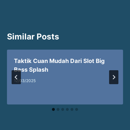
Similar Posts
Taktik Cuan Mudah Dari Slot Big
Bass Splash
12/03/2025