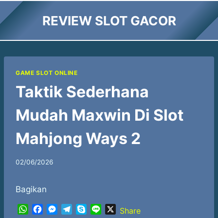
Skip
REVIEW SLOT GACOR
to
content
GAME SLOT ONLINE
Taktik Sederhana
Mudah Maxwin Di Slot
Mahjong Ways 2
02/06/2026
Bagikan
W
F
M
T
S
L
X
Share