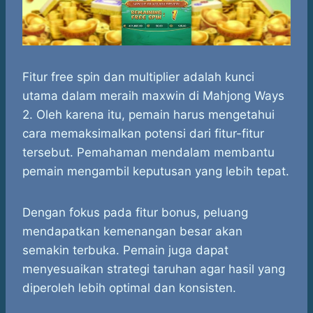
Fitur free spin dan multiplier adalah kunci
utama dalam meraih maxwin di Mahjong Ways
2. Oleh karena itu, pemain harus mengetahui
cara memaksimalkan potensi dari fitur-fitur
tersebut. Pemahaman mendalam membantu
pemain mengambil keputusan yang lebih tepat.
Dengan fokus pada fitur bonus, peluang
mendapatkan kemenangan besar akan
semakin terbuka. Pemain juga dapat
menyesuaikan strategi taruhan agar hasil yang
diperoleh lebih optimal dan konsisten.