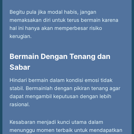
Begitu pula jika modal habis, jangan
memaksakan diri untuk terus bermain karena
hal ini hanya akan memperbesar risiko
kerugian.
Bermain Dengan Tenang dan
Sabar
Hindari bermain dalam kondisi emosi tidak
stabil. Bermainlah dengan pikiran tenang agar
dapat mengambil keputusan dengan lebih
rasional.
Kesabaran menjadi kunci utama dalam
menunggu momen terbaik untuk mendapatkan