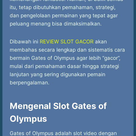
itu, tetap dibutuhkan pemahaman, strategi,
dan pengelolaan permainan yang tepat agar
peluang menang bisa dimaksimalkan.
Dibawah ini
REVIEW SLOT GACOR
akan
membahas secara lengkap dan sistematis cara
bermain Gates of Olympus agar lebih “gacor”,
mulai dari pemahaman dasar hingga strategi
lanjutan yang sering digunakan pemain
berpengalaman.
Mengenal Slot Gates of
Olympus
Gates of Olympus adalah slot video dengan