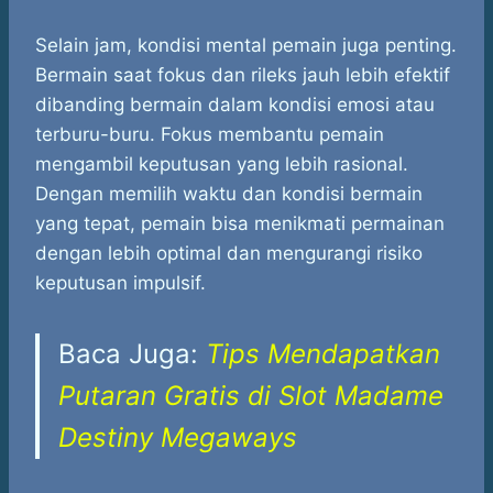
Selain jam, kondisi mental pemain juga penting.
Bermain saat fokus dan rileks jauh lebih efektif
dibanding bermain dalam kondisi emosi atau
terburu-buru. Fokus membantu pemain
mengambil keputusan yang lebih rasional.
Dengan memilih waktu dan kondisi bermain
yang tepat, pemain bisa menikmati permainan
dengan lebih optimal dan mengurangi risiko
keputusan impulsif.
Baca Juga:
Tips Mendapatkan
Putaran Gratis di Slot Madame
Destiny Megaways