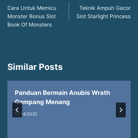
Cara Untuk Memicu
Teknik Ampuh Gacor
navigation
Monster Bonus Slot
Slot Starlight Princess
Book Of Monsters
Similar Posts
Panduan Bermain Anubis Wrath
Gampang Menang
01/14/2025