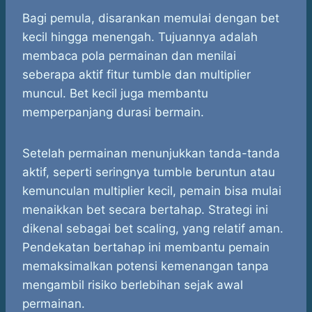
Bagi pemula, disarankan memulai dengan bet
kecil hingga menengah. Tujuannya adalah
membaca pola permainan dan menilai
seberapa aktif fitur tumble dan multiplier
muncul. Bet kecil juga membantu
memperpanjang durasi bermain.
Setelah permainan menunjukkan tanda-tanda
aktif, seperti seringnya tumble beruntun atau
kemunculan multiplier kecil, pemain bisa mulai
menaikkan bet secara bertahap. Strategi ini
dikenal sebagai bet scaling, yang relatif aman.
Pendekatan bertahap ini membantu pemain
memaksimalkan potensi kemenangan tanpa
mengambil risiko berlebihan sejak awal
permainan.