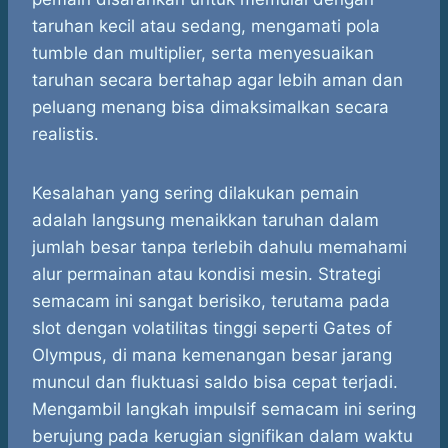
taruhan kecil atau sedang, mengamati pola
tumble dan multiplier, serta menyesuaikan
taruhan secara bertahap agar lebih aman dan
peluang menang bisa dimaksimalkan secara
realistis.
Kesalahan yang sering dilakukan pemain
adalah langsung menaikkan taruhan dalam
jumlah besar tanpa terlebih dahulu memahami
alur permainan atau kondisi mesin. Strategi
semacam ini sangat berisiko, terutama pada
slot dengan volatilitas tinggi seperti Gates of
Olympus, di mana kemenangan besar jarang
muncul dan fluktuasi saldo bisa cepat terjadi.
Mengambil langkah impulsif semacam ini sering
berujung pada kerugian signifikan dalam waktu