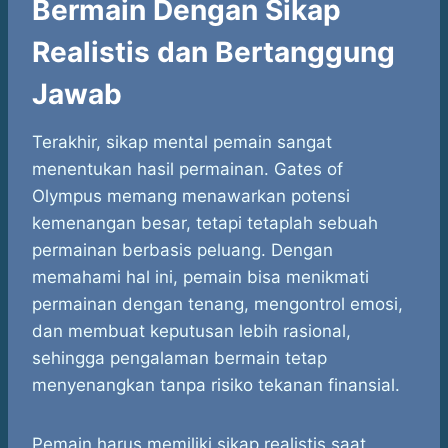
Bermain Dengan Sikap
Realistis dan Bertanggung
Jawab
Terakhir, sikap mental pemain sangat
menentukan hasil permainan. Gates of
Olympus memang menawarkan potensi
kemenangan besar, tetapi tetaplah sebuah
permainan berbasis peluang. Dengan
memahami hal ini, pemain bisa menikmati
permainan dengan tenang, mengontrol emosi,
dan membuat keputusan lebih rasional,
sehingga pengalaman bermain tetap
menyenangkan tanpa risiko tekanan finansial.
Pemain harus memiliki sikap realistis saat