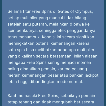
Selama fitur Free Spins di Gates of Olympus,
setiap multiplier yang muncul tidak hilang
setelah satu putaran, melainkan dibawa ke
spin berikutnya, sehingga efek penggandanya
terus menumpuk. Kondisi ini secara signifikan
meningkatkan potensi kemenangan karena
satu spin bisa melibatkan beberapa multiplier
yang dikalikan secara bersamaan. Inilah alasan
mengapa Free Spins sering menjadi momen
paling dinantikan pemain, karena peluang
meraih kemenangan besar atau bahkan jackpot
lebih tinggi dibandingkan mode normal.
Saat memasuki Free Spins, sebaiknya pemain
tetap tenang dan tidak mengubah bet secara