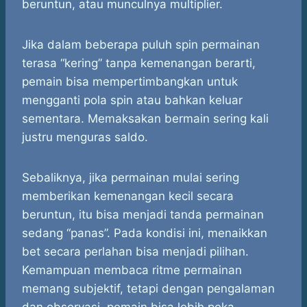
beruntun, atau munculnya multiplier.
Jika dalam beberapa puluh spin permainan
terasa “kering” tanpa kemenangan berarti,
pemain bisa mempertimbangkan untuk
mengganti pola spin atau bahkan keluar
sementara. Memaksakan bermain sering kali
justru menguras saldo.
Sebaliknya, jika permainan mulai sering
memberikan kemenangan kecil secara
beruntun, itu bisa menjadi tanda permainan
sedang “panas”. Pada kondisi ini, menaikkan
bet secara perlahan bisa menjadi pilihan.
Kemampuan membaca ritme permainan
memang subjektif, tetapi dengan pengalaman