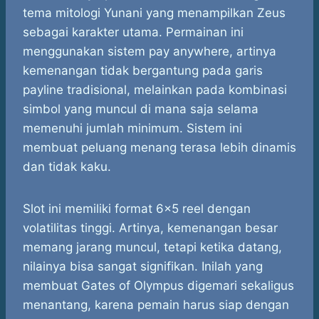
tema mitologi Yunani yang menampilkan Zeus
sebagai karakter utama. Permainan ini
menggunakan sistem pay anywhere, artinya
kemenangan tidak bergantung pada garis
payline tradisional, melainkan pada kombinasi
simbol yang muncul di mana saja selama
memenuhi jumlah minimum. Sistem ini
membuat peluang menang terasa lebih dinamis
dan tidak kaku.
Slot ini memiliki format 6×5 reel dengan
volatilitas tinggi. Artinya, kemenangan besar
memang jarang muncul, tetapi ketika datang,
nilainya bisa sangat signifikan. Inilah yang
membuat Gates of Olympus digemari sekaligus
menantang, karena pemain harus siap dengan