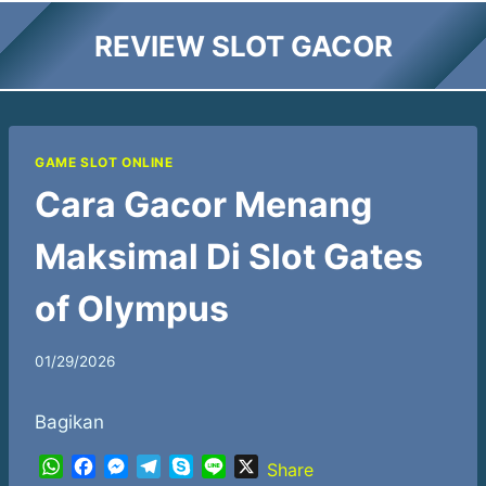
Skip
REVIEW SLOT GACOR
to
content
GAME SLOT ONLINE
Cara Gacor Menang
Maksimal Di Slot Gates
of Olympus
01/29/2026
Bagikan
W
F
M
T
S
L
X
Share