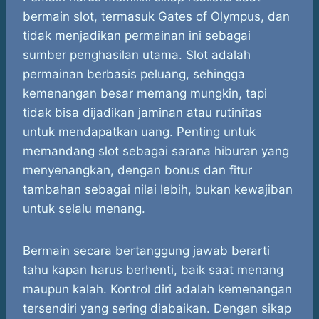
bermain slot, termasuk Gates of Olympus, dan
tidak menjadikan permainan ini sebagai
sumber penghasilan utama. Slot adalah
permainan berbasis peluang, sehingga
kemenangan besar memang mungkin, tapi
tidak bisa dijadikan jaminan atau rutinitas
untuk mendapatkan uang. Penting untuk
memandang slot sebagai sarana hiburan yang
menyenangkan, dengan bonus dan fitur
tambahan sebagai nilai lebih, bukan kewajiban
untuk selalu menang.
Bermain secara bertanggung jawab berarti
tahu kapan harus berhenti, baik saat menang
maupun kalah. Kontrol diri adalah kemenangan
tersendiri yang sering diabaikan. Dengan sikap