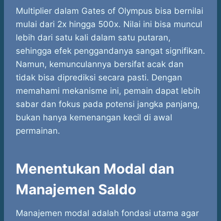
Multiplier dalam Gates of Olympus bisa bernilai
mulai dari 2x hingga 500x. Nilai ini bisa muncul
lebih dari satu kali dalam satu putaran,
sehingga efek penggandanya sangat signifikan.
Namun, kemunculannya bersifat acak dan
tidak bisa diprediksi secara pasti. Dengan
memahami mekanisme ini, pemain dapat lebih
sabar dan fokus pada potensi jangka panjang,
bukan hanya kemenangan kecil di awal
permainan.
Menentukan Modal dan
Manajemen Saldo
Manajemen modal adalah fondasi utama agar