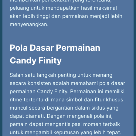
peluang untuk mendapatkan hasil maksimal
akan lebih tinggi dan permainan menjadi lebih
menyenangkan.
Pola Dasar Permainan
Candy Finity
Salah satu langkah penting untuk menang
secara konsisten adalah memahami pola dasar
permainan Candy Finity. Permainan ini memiliki
ritme tertentu di mana simbol dan fitur khusus
muncul secara bergantian dalam siklus yang
dapat diamati. Dengan mengenali pola ini,
pemain dapat mengantisipasi momen terbaik
untuk mengambil keputusan yang lebih tepat.