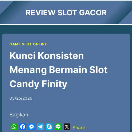
Skip
REVIEW SLOT GACOR
to
content
GAME SLOT ONLINE
Kunci Konsisten
Menang Bermain Slot
Candy Finity
03/25/2026
Bagikan
W
F
M
T
S
L
X
Share