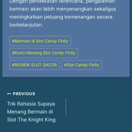
Dengan pendekatan terencana, pengalaman
bermain akan lebih menyenangkan sekaligus
meningkatkan peluang kemenangan secara
berkelanjutan.
Post
#
Bermain di Slot Candy Finity
Tags:
#
Kunci Menang Slot Candy Finity
#
REVIEW SLOT GACOR
#
Slot Candy Finity
Post
PREVIOUS
Trik Rahasia Supaya
navigation
Menang Bermain di
Slot The Knight King