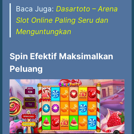
Baca Juga:
Dasartoto – Arena
Slot Online Paling Seru dan
Menguntungkan
Spin Efektif Maksimalkan
Peluang