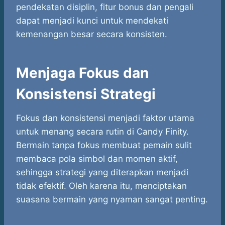
pendekatan disiplin, fitur bonus dan pengali
dapat menjadi kunci untuk mendekati
kemenangan besar secara konsisten.
Menjaga Fokus dan
Konsistensi Strategi
Fokus dan konsistensi menjadi faktor utama
untuk menang secara rutin di Candy Finity.
Bermain tanpa fokus membuat pemain sulit
membaca pola simbol dan momen aktif,
sehingga strategi yang diterapkan menjadi
tidak efektif. Oleh karena itu, menciptakan
suasana bermain yang nyaman sangat penting.