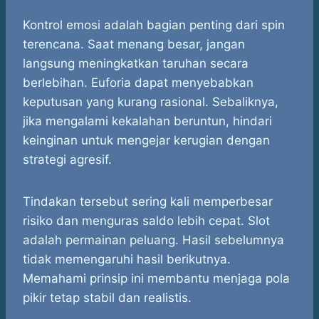
Kontrol emosi adalah bagian penting dari spin
terencana. Saat menang besar, jangan
langsung meningkatkan taruhan secara
berlebihan. Euforia dapat menyebabkan
keputusan yang kurang rasional. Sebaliknya,
jika mengalami kekalahan beruntun, hindari
keinginan untuk mengejar kerugian dengan
strategi agresif.
Tindakan tersebut sering kali memperbesar
risiko dan menguras saldo lebih cepat. Slot
adalah permainan peluang. Hasil sebelumnya
tidak memengaruhi hasil berikutnya.
Memahami prinsip ini membantu menjaga pola
pikir tetap stabil dan realistis.