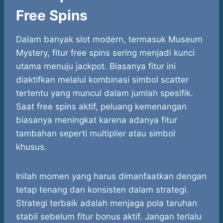
Free Spins
Dalam banyak slot modern, termasuk Museum
Mystery, fitur free spins sering menjadi kunci
utama menuju jackpot. Biasanya fitur ini
diaktifkan melalui kombinasi simbol scatter
tertentu yang muncul dalam jumlah spesifik.
Saat free spins aktif, peluang kemenangan
biasanya meningkat karena adanya fitur
tambahan seperti multiplier atau simbol
khusus.
Inilah momen yang harus dimanfaatkan dengan
tetap tenang dan konsisten dalam strategi.
Strategi terbaik adalah menjaga pola taruhan
stabil sebelum fitur bonus aktif. Jangan terlalu