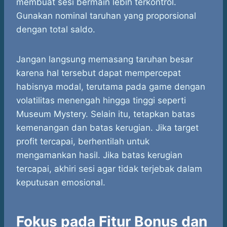
membuat sesi bermain lebih terkontrol.
Gunakan nominal taruhan yang proporsional
dengan total saldo.
Jangan langsung memasang taruhan besar
karena hal tersebut dapat mempercepat
habisnya modal, terutama pada game dengan
volatilitas menengah hingga tinggi seperti
Museum Mystery. Selain itu, tetapkan batas
kemenangan dan batas kerugian. Jika target
profit tercapai, berhentilah untuk
mengamankan hasil. Jika batas kerugian
tercapai, akhiri sesi agar tidak terjebak dalam
keputusan emosional.
Fokus pada Fitur Bonus dan