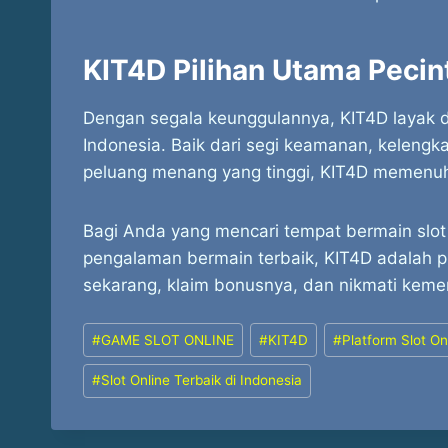
KIT4D Pilihan Utama Pecint
Dengan segala keunggulannya, KIT4D layak dis
Indonesia. Baik dari segi keamanan, kelen
peluang menang yang tinggi, KIT4D memenuhi
Bagi Anda yang mencari tempat bermain slot
pengalaman bermain terbaik, KIT4D adalah pi
sekarang, klaim bonusnya, dan nikmati kemen
Post
#
GAME SLOT ONLINE
#
KIT4D
#
Platform Slot On
Tags:
#
Slot Online Terbaik di Indonesia