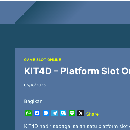
Skip
to
content
GAME SLOT ONLINE
KIT4D – Platform Slot O
05/18/2025
Bagikan
W
F
M
T
S
L
X
Share
h
a
e
e
k
i
a
c
s
l
y
n
KIT4D hadir sebagai salah satu platform slo