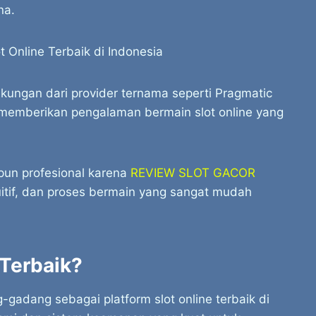
na.
kungan dari provider ternama seperti Pragmatic
D memberikan pengalaman bermain slot online yang
pun profesional karena
REVIEW SLOT GACOR
uitif, dan proses bermain yang sangat mudah
Terbaik?
adang sebagai platform slot online terbaik di