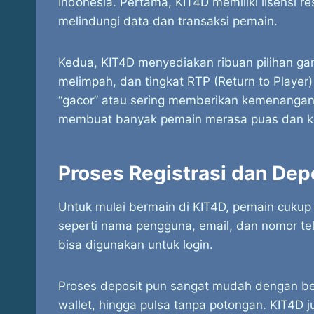
Indonesia. Pertama, KIT4D memiliki lisensi 
melindungi data dan transaksi pemain.
Kedua, KIT4D menyediakan ribuan pilihan ga
melimpah, dan tingkat RTP (Return to Player) 
“gacor” atau sering memberikan kemenangan 
membuat banyak pemain merasa puas dan kem
Proses Registrasi dan De
Untuk mulai bermain di KIT4D, pemain cukup
seperti nama pengguna, email, dan nomor tel
bisa digunakan untuk login.
Proses deposit pun sangat mudah dengan berb
wallet, hingga pulsa tanpa potongan. KIT4D 