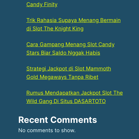
Candy Finity
Trik Rahasia Supaya Menang Bermain
di Slot The Knight King
Cara Gampang Menang Slot Candy
Stars Biar Saldo Nggak Habis
Strategi Jackpot di Slot Mammoth
Gold Megaways Tanpa Ribet
Rumus Mendapatkan Jackpot Slot The
Wild Gang Di Situs DASARTOTO
Recent Comments
No comments to show.