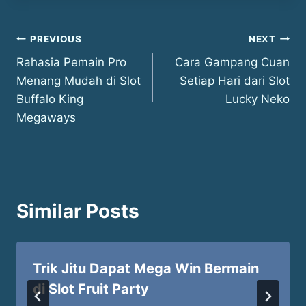
Post
PREVIOUS
NEXT
Rahasia Pemain Pro
Cara Gampang Cuan
navigation
Menang Mudah di Slot
Setiap Hari dari Slot
Buffalo King
Lucky Neko
Megaways
Similar Posts
Trik Jitu Dapat Mega Win Bermain
di Slot Fruit Party