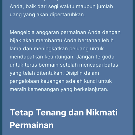
Anda, baik dari segi waktu maupun jumlah
uang yang akan dipertaruhkan.
Mengelola anggaran permainan Anda dengan
bijak akan membantu Anda bertahan lebih
lama dan meningkatkan peluang untuk
mendapatkan keuntungan. Jangan tergoda
untuk terus bermain setelah mencapai batas
yang telah ditentukan. Disiplin dalam
pengelolaan keuangan adalah kunci untuk
meraih kemenangan yang berkelanjutan.
Tetap Tenang dan Nikmati
Permainan