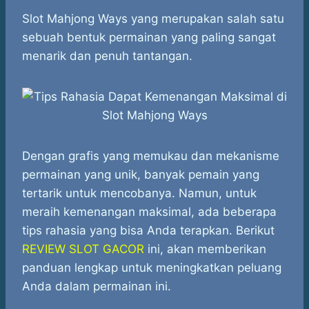
h
a
e
e
k
i
a
c
s
l
y
n
Slot Mahjong Ways yang merupakan salah satu
t
e
s
e
p
e
sebuah bentuk permainan yang paling sangat
s
b
e
g
e
menarik dan penuh tantangan.
A
o
n
r
p
o
g
a
p
k
e
m
r
Dengan grafis yang memukau dan mekanisme
permainan yang unik, banyak pemain yang
tertarik untuk mencobanya. Namun, untuk
meraih kemenangan maksimal, ada beberapa
tips rahasia yang bisa Anda terapkan. Berikut
REVIEW SLOT GACOR
ini, akan memberikan
panduan lengkap untuk meningkatkan peluang
Anda dalam permainan ini.