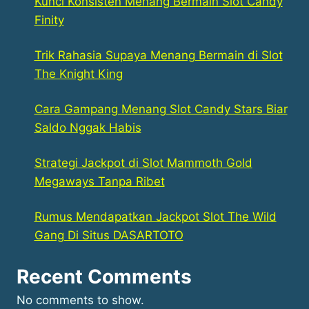
Kunci Konsisten Menang Bermain Slot Candy
Finity
Trik Rahasia Supaya Menang Bermain di Slot
The Knight King
Cara Gampang Menang Slot Candy Stars Biar
Saldo Nggak Habis
Strategi Jackpot di Slot Mammoth Gold
Megaways Tanpa Ribet
Rumus Mendapatkan Jackpot Slot The Wild
Gang Di Situs DASARTOTO
Recent Comments
No comments to show.