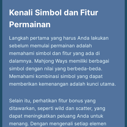
Kenali Simbol dan Fitur
Permainan
Langkah pertama yang harus Anda lakukan
sebelum memulai permainan adalah
memahami simbol dan fitur yang ada di
dalamnya. Mahjong Ways memiliki berbagai
simbol dengan nilai yang berbeda-beda.
Memahami kombinasi simbol yang dapat
memberikan kemenangan adalah kunci utama.
Selain itu, perhatikan fitur bonus yang
ditawarkan, seperti wild dan scatter, yang
dapat meningkatkan peluang Anda untuk
menang. Dengan mengenali setiap elemen