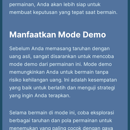
permainan, Anda akan lebih siap untuk
membuat keputusan yang tepat saat bermain.
Manfaatkan Mode Demo
Sebelum Anda memasang taruhan dengan
uang asli, sangat disarankan untuk mencoba
mode demo dari permainan ini. Mode demo
memungkinkan Anda untuk bermain tanpa
risiko kehilangan uang. Ini adalah kesempatan
yang baik untuk berlatih dan menguji strategi
yang ingin Anda terapkan.
Selama bermain di mode ini, coba eksplorasi
berbagai taruhan dan pola permainan untuk
menemukan yang paling cocok dengan gaya