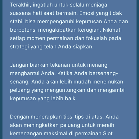
Terakhir, ingatlah untuk selalu menjaga
suasana hati saat bermain. Emosi yang tidak
stabil bisa mempengaruhi keputusan Anda dan
berpotensi mengakibatkan kerugian. Nikmati
setiap momen permainan dan fokuslah pada
strategi yang telah Anda siapkan.
Jangan biarkan tekanan untuk menang
menghantui Anda. Ketika Anda bersenang-
senang, Anda akan lebih mudah menemukan
peluang yang menguntungkan dan mengambil
keputusan yang lebih baik.
Dengan menerapkan tips-tips di atas, Anda
akan meningkatkan peluang untuk meraih
kemenangan maksimal di permainan Slot