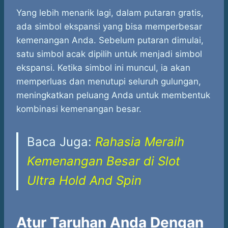
Yang lebih menarik lagi, dalam putaran gratis,
ada simbol ekspansi yang bisa memperbesar
kemenangan Anda. Sebelum putaran dimulai,
satu simbol acak dipilih untuk menjadi simbol
ekspansi. Ketika simbol ini muncul, ia akan
memperluas dan menutupi seluruh gulungan,
meningkatkan peluang Anda untuk membentuk
kombinasi kemenangan besar.
Baca Juga:
Rahasia Meraih
Kemenangan Besar di Slot
Ultra Hold And Spin
Atur Taruhan Anda Dengan