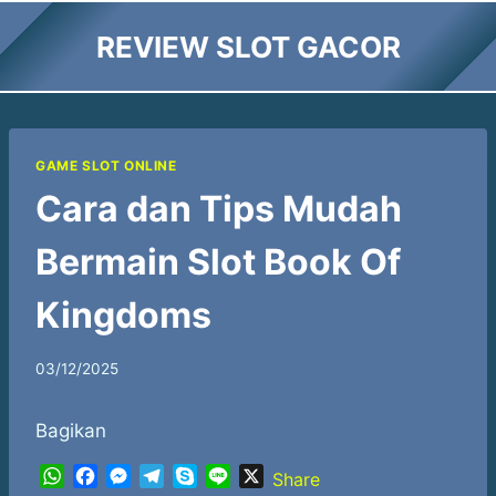
Skip
REVIEW SLOT GACOR
to
content
GAME SLOT ONLINE
Cara dan Tips Mudah
Bermain Slot Book Of
Kingdoms
03/12/2025
Bagikan
W
F
M
T
S
L
X
Share