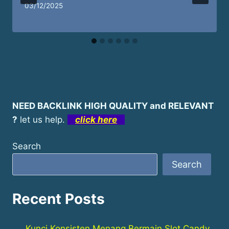
03/12/2025
NEED BACKLINK HIGH QUALITY and RELEVANT
?
let us help.
click here
Search
Search
Recent Posts
Kunci Konsisten Menang Bermain Slot Candy