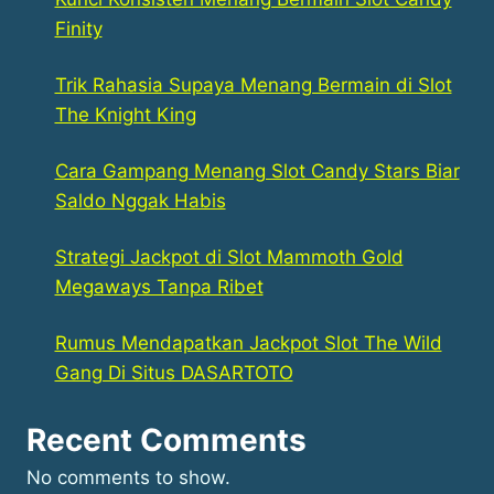
Finity
Trik Rahasia Supaya Menang Bermain di Slot
The Knight King
Cara Gampang Menang Slot Candy Stars Biar
Saldo Nggak Habis
Strategi Jackpot di Slot Mammoth Gold
Megaways Tanpa Ribet
Rumus Mendapatkan Jackpot Slot The Wild
Gang Di Situs DASARTOTO
Recent Comments
No comments to show.