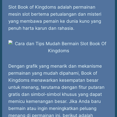
h
a
e
e
k
i
a
c
s
l
y
n
Slot Book of Kingdoms adalah permainan
t
e
s
e
p
e
mesin slot bertema petualangan dan misteri
s
b
e
g
e
yang membawa pemain ke dunia kuno yang
A
o
n
r
penuh harta karun dan rahasia.
p
o
g
a
p
k
e
m
r
Dengan grafik yang menarik dan mekanisme
permainan yang mudah dipahami, Book of
Kingdoms menawarkan kesempatan besar
untuk menang, terutama dengan fitur putaran
gratis dan simbol-simbol khusus yang dapat
memicu kemenangan besar. Jika Anda baru
bermain atau ingin meningkatkan peluang
menang di permainan ini, berikut adalah