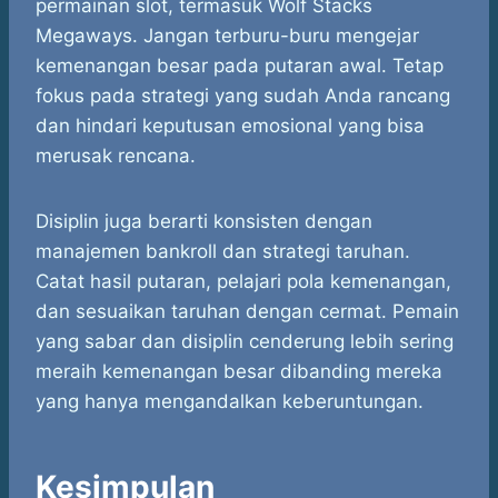
permainan slot, termasuk Wolf Stacks
Megaways. Jangan terburu-buru mengejar
kemenangan besar pada putaran awal. Tetap
fokus pada strategi yang sudah Anda rancang
dan hindari keputusan emosional yang bisa
merusak rencana.
Disiplin juga berarti konsisten dengan
manajemen bankroll dan strategi taruhan.
Catat hasil putaran, pelajari pola kemenangan,
dan sesuaikan taruhan dengan cermat. Pemain
yang sabar dan disiplin cenderung lebih sering
meraih kemenangan besar dibanding mereka
yang hanya mengandalkan keberuntungan.
Kesimpulan