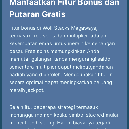
Manfaatkan Fitur Bonus dan
Putaran Gratis
Fitur bonus di Wolf Stacks Megaways,
termasuk free spins dan multiplier, adalah
kesempatan emas untuk meraih kemenangan
besar. Free spins memungkinkan Anda
memutar gulungan tanpa mengurangi saldo,
sementara multiplier dapat melipatgandakan
hadiah yang diperoleh. Menggunakan fitur ini
secara optimal dapat meningkatkan peluang
meraih jackpot.
Selain itu, beberapa strategi termasuk
menunggu momen ketika simbol stacked mulai
muncul lebih sering. Hal ini biasanya terjadi