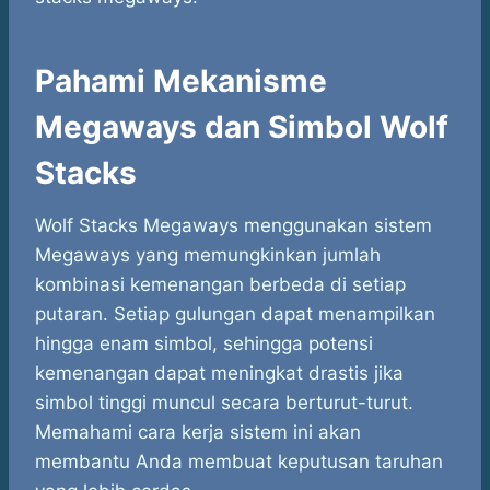
Pahami Mekanisme
Megaways dan Simbol Wolf
Stacks
Wolf Stacks Megaways menggunakan sistem
Megaways yang memungkinkan jumlah
kombinasi kemenangan berbeda di setiap
putaran. Setiap gulungan dapat menampilkan
hingga enam simbol, sehingga potensi
kemenangan dapat meningkat drastis jika
simbol tinggi muncul secara berturut-turut.
Memahami cara kerja sistem ini akan
membantu Anda membuat keputusan taruhan