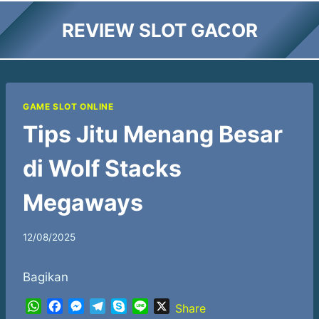
Skip
REVIEW SLOT GACOR
to
content
GAME SLOT ONLINE
Tips Jitu Menang Besar
di Wolf Stacks
Megaways
12/08/2025
Bagikan
W
F
M
T
S
L
X
Share