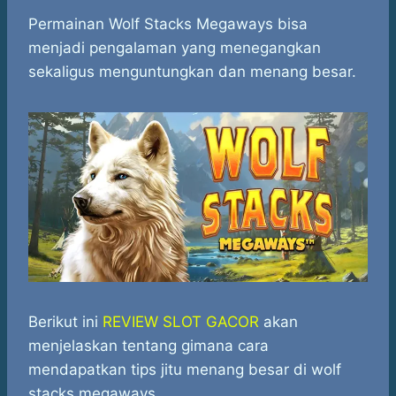
h
a
e
e
k
i
a
c
s
l
y
n
Permainan Wolf Stacks Megaways bisa
t
e
s
e
p
e
menjadi pengalaman yang menegangkan
s
b
e
g
e
sekaligus menguntungkan dan menang besar.
A
o
n
r
p
o
g
a
p
k
e
m
r
Berikut ini
REVIEW SLOT GACOR
akan
menjelaskan tentang gimana cara
mendapatkan tips jitu menang besar di wolf
stacks megaways.