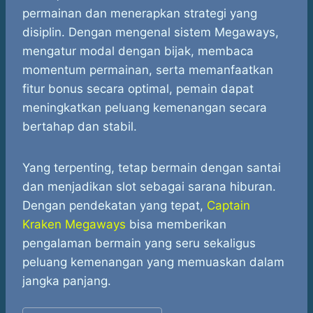
permainan dan menerapkan strategi yang
disiplin. Dengan mengenal sistem Megaways,
mengatur modal dengan bijak, membaca
momentum permainan, serta memanfaatkan
fitur bonus secara optimal, pemain dapat
meningkatkan peluang kemenangan secara
bertahap dan stabil.
Yang terpenting, tetap bermain dengan santai
dan menjadikan slot sebagai sarana hiburan.
Dengan pendekatan yang tepat,
Captain
Kraken Megaways
bisa memberikan
pengalaman bermain yang seru sekaligus
peluang kemenangan yang memuaskan dalam
jangka panjang.
Post