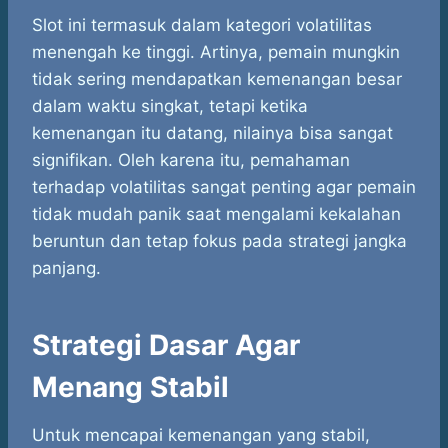
Slot ini termasuk dalam kategori volatilitas
menengah ke tinggi. Artinya, pemain mungkin
tidak sering mendapatkan kemenangan besar
dalam waktu singkat, tetapi ketika
kemenangan itu datang, nilainya bisa sangat
signifikan. Oleh karena itu, pemahaman
terhadap volatilitas sangat penting agar pemain
tidak mudah panik saat mengalami kekalahan
beruntun dan tetap fokus pada strategi jangka
panjang.
Strategi Dasar Agar
Menang Stabil
Untuk mencapai kemenangan yang stabil,