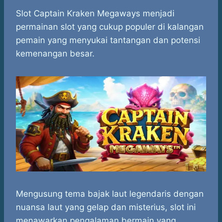
h
a
e
e
k
i
a
c
s
l
y
n
Slot Captain Kraken Megaways menjadi
t
e
s
e
p
e
permainan slot yang cukup populer di kalangan
s
b
e
g
e
pemain yang menyukai tantangan dan potensi
A
o
n
r
kemenangan besar.
p
o
g
a
p
k
e
m
r
Mengusung tema bajak laut legendaris dengan
nuansa laut yang gelap dan misterius, slot ini
menawarkan pengalaman bermain yang