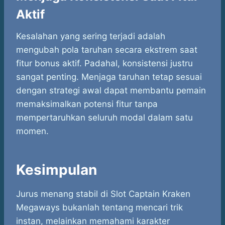
Aktif
Kesalahan yang sering terjadi adalah
mengubah pola taruhan secara ekstrem saat
fitur bonus aktif. Padahal, konsistensi justru
sangat penting. Menjaga taruhan tetap sesuai
dengan strategi awal dapat membantu pemain
memaksimalkan potensi fitur tanpa
mempertaruhkan seluruh modal dalam satu
momen.
Kesimpulan
Jurus menang stabil di Slot Captain Kraken
Megaways bukanlah tentang mencari trik
instan, melainkan memahami karakter