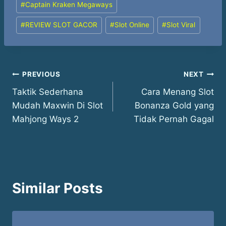
#
Captain Kraken Megaways
Tags:
#
REVIEW SLOT GACOR
#
Slot Online
#
Slot Viral
Post
PREVIOUS
NEXT
Taktik Sederhana
Cara Menang Slot
navigation
Mudah Maxwin Di Slot
Bonanza Gold yang
Mahjong Ways 2
Tidak Pernah Gagal
Similar Posts