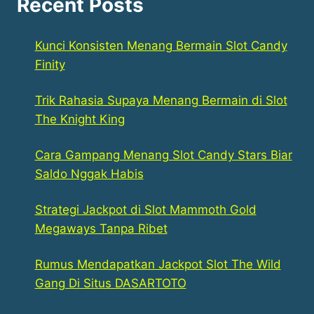
Recent Posts
Kunci Konsisten Menang Bermain Slot Candy
Finity
Trik Rahasia Supaya Menang Bermain di Slot
The Knight King
Cara Gampang Menang Slot Candy Stars Biar
Saldo Nggak Habis
Strategi Jackpot di Slot Mammoth Gold
Megaways Tanpa Ribet
Rumus Mendapatkan Jackpot Slot The Wild
Gang Di Situs DASARTOTO