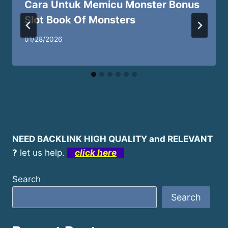
Cara Untuk Memicu Monster Bonus
Slot Book Of Monsters
01/28/2026
NEED BACKLINK HIGH QUALITY and RELEVANT
?
let us help.
click here
Search
Search