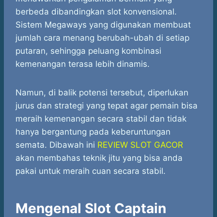
berbeda dibandingkan slot konvensional.
Sistem Megaways yang digunakan membuat
jumlah cara menang berubah-ubah di setiap
putaran, sehingga peluang kombinasi
kemenangan terasa lebih dinamis.
Namun, di balik potensi tersebut, diperlukan
jurus dan strategi yang tepat agar pemain bisa
meraih kemenangan secara stabil dan tidak
hanya bergantung pada keberuntungan
semata. Dibawah ini
REVIEW SLOT GACOR
akan membahas teknik jitu yang bisa anda
pakai untuk meraih cuan secara stabil.
Mengenal Slot Captain