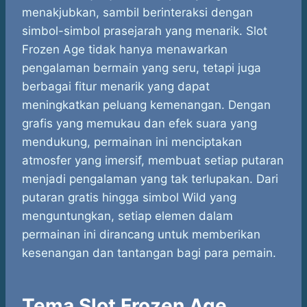
menakjubkan, sambil berinteraksi dengan
simbol-simbol prasejarah yang menarik. Slot
Frozen Age tidak hanya menawarkan
pengalaman bermain yang seru, tetapi juga
berbagai fitur menarik yang dapat
meningkatkan peluang kemenangan. Dengan
grafis yang memukau dan efek suara yang
mendukung, permainan ini menciptakan
atmosfer yang imersif, membuat setiap putaran
menjadi pengalaman yang tak terlupakan. Dari
putaran gratis hingga simbol Wild yang
menguntungkan, setiap elemen dalam
permainan ini dirancang untuk memberikan
kesenangan dan tantangan bagi para pemain.
Tema Slot Frozen Age