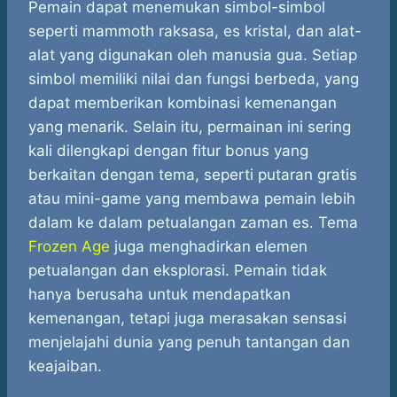
Pemain dapat menemukan simbol-simbol
seperti mammoth raksasa, es kristal, dan alat-
alat yang digunakan oleh manusia gua. Setiap
simbol memiliki nilai dan fungsi berbeda, yang
dapat memberikan kombinasi kemenangan
yang menarik. Selain itu, permainan ini sering
kali dilengkapi dengan fitur bonus yang
berkaitan dengan tema, seperti putaran gratis
atau mini-game yang membawa pemain lebih
dalam ke dalam petualangan zaman es. Tema
Frozen Age
juga menghadirkan elemen
petualangan dan eksplorasi. Pemain tidak
hanya berusaha untuk mendapatkan
kemenangan, tetapi juga merasakan sensasi
menjelajahi dunia yang penuh tantangan dan
keajaiban.