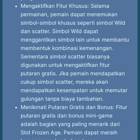
Mengaktifkan Fitur Khusus: Selama
permainan, pemain dapat menemukan
simbol-simbol khusus seperti simbol Wild
dan scatter. Simbol Wild dapat
menggantikan simbol lain untuk membantu
membentuk kombinasi kemenangan.
Sementara simbol scatter biasanya
digunakan untuk mengaktifkan fitur
putaran gratis. Jika pemain mendapatkan
cukup simbol scatter, mereka akan
mendapatkan kesempatan untuk memutar
gulungan tanpa biaya tambahan.
Menikmati Putaran Gratis dan Bonus: Fitur
putaran gratis dan bonus mini-game
adalah bagian yang paling menarik dari
Slot Frozen Age. Pemain dapat meraih