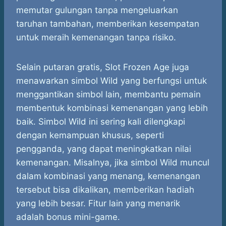
memutar gulungan tanpa mengeluarkan
taruhan tambahan, memberikan kesempatan
untuk meraih kemenangan tanpa risiko.
Selain putaran gratis, Slot Frozen Age juga
menawarkan simbol Wild yang berfungsi untuk
menggantikan simbol lain, membantu pemain
membentuk kombinasi kemenangan yang lebih
baik. Simbol Wild ini sering kali dilengkapi
dengan kemampuan khusus, seperti
pengganda, yang dapat meningkatkan nilai
kemenangan. Misalnya, jika simbol Wild muncul
dalam kombinasi yang menang, kemenangan
tersebut bisa dikalikan, memberikan hadiah
yang lebih besar. Fitur lain yang menarik
adalah bonus mini-game.