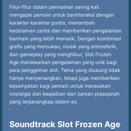
Fitur-fitur dalam permainan sering kali
mengajak pemain untuk berinteraksi dengan
karakter-karakter purba, menambah
kedalaman cerita dan memberikan pengalaman
bermain yang lebih menarik. Dengan kombinasi
grafis yang memukau, musik yang atmosferik,
dan gameplay yang menghibur, Slot Frozen
Age menawarkan pengalaman yang unik bagi
para penggemar slot. Tema yang diusung tidak
hanya menyenangkan, tetapi juga memberikan
kesempatan bagi pemain untuk merasakan
nostalgia dan keajaiban dari zaman prasejarah
yang terperangkap dalam es.
Soundtrack Slot Frozen Age