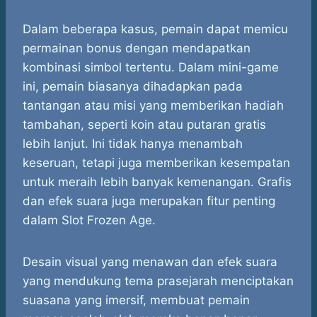
Dalam beberapa kasus, pemain dapat memicu
permainan bonus dengan mendapatkan
kombinasi simbol tertentu. Dalam mini-game
ini, pemain biasanya dihadapkan pada
tantangan atau misi yang memberikan hadiah
tambahan, seperti koin atau putaran gratis
lebih lanjut. Ini tidak hanya menambah
keseruan, tetapi juga memberikan kesempatan
untuk meraih lebih banyak kemenangan. Grafis
dan efek suara juga merupakan fitur penting
dalam Slot Frozen Age.
Desain visual yang menawan dan efek suara
yang mendukung tema prasejarah menciptakan
suasana yang imersif, membuat pemain