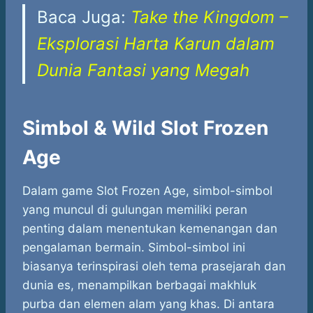
Baca Juga:
Take the Kingdom –
Eksplorasi Harta Karun dalam
Dunia Fantasi yang Megah
Simbol & Wild Slot Frozen
Age
Dalam game Slot Frozen Age, simbol-simbol
yang muncul di gulungan memiliki peran
penting dalam menentukan kemenangan dan
pengalaman bermain. Simbol-simbol ini
biasanya terinspirasi oleh tema prasejarah dan
dunia es, menampilkan berbagai makhluk
purba dan elemen alam yang khas. Di antara