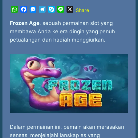
W
F
M
T
S
L
X
Share
h
a
e
e
k
i
a
c
s
l
y
n
Frozen Age
, sebuah permainan slot yang
t
e
s
e
p
e
membawa Anda ke era dingin yang penuh
s
b
e
g
e
petualangan dan hadiah menggiurkan.
A
o
n
r
p
o
g
a
p
k
e
m
r
Dalam permainan ini, pemain akan merasakan
sensasi menjelajahi lanskap es yang