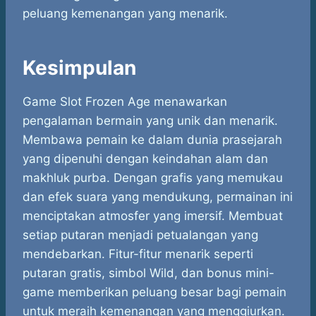
peluang kemenangan yang menarik.
Kesimpulan
Game Slot Frozen Age menawarkan
pengalaman bermain yang unik dan menarik.
Membawa pemain ke dalam dunia prasejarah
yang dipenuhi dengan keindahan alam dan
makhluk purba. Dengan grafis yang memukau
dan efek suara yang mendukung, permainan ini
menciptakan atmosfer yang imersif. Membuat
setiap putaran menjadi petualangan yang
mendebarkan. Fitur-fitur menarik seperti
putaran gratis, simbol Wild, dan bonus mini-
game memberikan peluang besar bagi pemain
untuk meraih kemenangan yang menggiurkan.