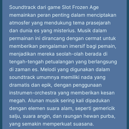
Soundtrack dari game Slot Frozen Age
memainkan peran penting dalam menciptakan
atmosfer yang mendukung tema prasejarah
dan dunia es yang misterius. Musik dalam
permainan ini dirancang dengan cermat untuk
memberikan pengalaman imersif bagi pemain,
menjadikan mereka seolah-olah berada di
tengah-tengah petualangan yang berlangsung
di zaman es. Melodi yang digunakan dalam
soundtrack umumnya memiliki nada yang
dramatis dan epik, dengan penggunaan
instrumen-orchestra yang memberikan kesan
megah. Alunan musik sering kali dipadukan
dengan elemen suara alam, seperti gemericik
salju, suara angin, dan raungan hewan purba,
yang semakin memperkuat suasana.