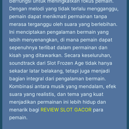
berfungsi untuk meningkatkan fokus pemain.
Dengan melodi yang tidak terlalu mengganggu,
pemain dapat menikmati permainan tanpa
merasa terganggu oleh suara yang berlebihan.
Ini menciptakan pengalaman bermain yang
lebih menyenangkan, di mana pemain dapat
sepenuhnya terlibat dalam permainan dan
kisah yang ditawarkan. Secara keseluruhan,
soundtrack dari Slot Frozen Age tidak hanya
sekadar latar belakang, tetapi juga menjadi
bagian integral dari pengalaman bermain.
Kombinasi antara musik yang mendalam, efek
suara yang realistis, dan tema yang kuat
menjadikan permainan ini lebih hidup dan
menarik bagi
REVIEW SLOT GACOR
para
pemain.