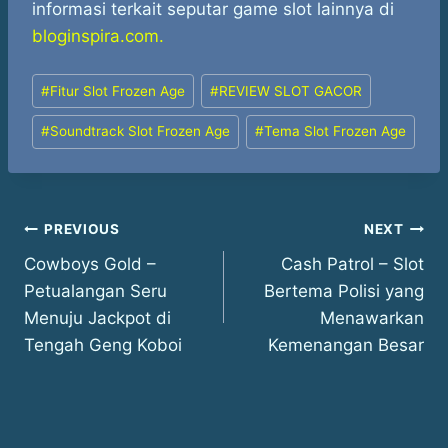
informasi terkait seputar game slot lainnya di
bloginspira.com.
Post
#
Fitur Slot Frozen Age
#
REVIEW SLOT GACOR
Tags:
#
Soundtrack Slot Frozen Age
#
Tema Slot Frozen Age
Post
PREVIOUS
NEXT
Cowboys Gold –
Cash Patrol – Slot
navigation
Petualangan Seru
Bertema Polisi yang
Menuju Jackpot di
Menawarkan
Tengah Geng Koboi
Kemenangan Besar