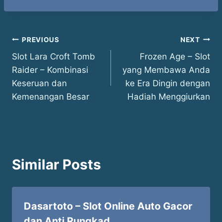
Post
PREVIOUS
NEXT
Slot Lara Croft Tomb
Frozen Age – Slot
navigation
Raider – Kombinasi
yang Membawa Anda
Keseruan dan
ke Era Dingin dengan
Kemenangan Besar
Hadiah Menggiurkan
Similar Posts
Dasartoto – Slot Online Auto Gacor
dan Anti Rungkad