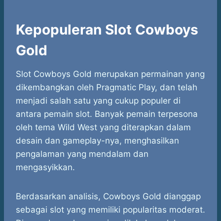
Kepopuleran Slot Cowboys
Gold
​Slot Cowboys Gold merupakan permainan yang
dikembangkan oleh Pragmatic Play, dan telah
menjadi salah satu yang cukup populer di
antara pemain slot. Banyak pemain terpesona
oleh tema Wild West yang diterapkan dalam
desain dan gameplay-nya, menghasilkan
pengalaman yang mendalam dan
mengasyikkan.
Berdasarkan analisis, Cowboys Gold dianggap
sebagai slot yang memiliki popularitas moderat.