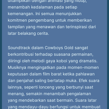
ditampilkan dengan animasi yang hidup,
menambah kedalaman pada setiap
kemenangan. Ini semua menunjukkan
komitmen pengembang untuk memberikan
tampilan yang menawan dan terinspirasi dari
latar belakang cerita.
Soundtrack dalam Cowboys Gold sangat
berkontribusi terhadap suasana permainan,
diiringi oleh melodi gaya koboi yang dramatis.
Musiknya mengingatkan pada momen-momen
keputusan dalam film barat ketika pahlawan
dan penjahat saling bertatap muka. Efek suara
lainnya, seperti lonceng yang berbunyi saat
menang, semakin menambah pengalaman
yang mendebarkan saat bermain. Suara latar
yang mendayu-dayu berfungsi untuk membuat