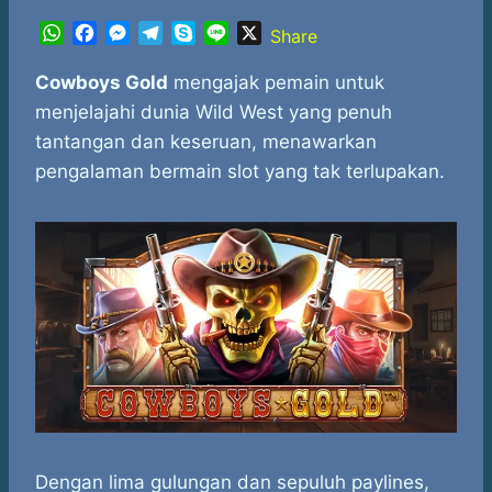
W
F
M
T
S
L
X
Share
h
a
e
e
k
i
a
c
s
l
y
n
Cowboys Gold
mengajak pemain untuk
t
e
s
e
p
e
menjelajahi dunia Wild West yang penuh
s
b
e
g
e
tantangan dan keseruan, menawarkan
A
o
n
r
pengalaman bermain slot yang tak terlupakan.
p
o
g
a
p
k
e
m
r
Dengan lima gulungan dan sepuluh paylines,