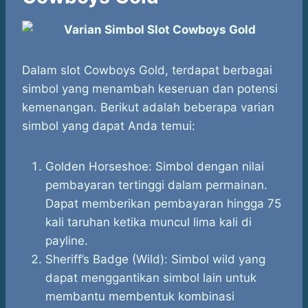
Dalam slot Cowboys Gold, terdapat berbagai
simbol yang menambah keseruan dan potensi
kemenangan. Berikut adalah beberapa varian
simbol yang dapat Anda temui:
Golden Horseshoe: Simbol dengan nilai
pembayaran tertinggi dalam permainan.
Dapat memberikan pembayaran hingga 75
kali taruhan ketika muncul lima kali di
payline.
Sheriff’s Badge (Wild): Simbol wild yang
dapat menggantikan simbol lain untuk
membantu membentuk kombinasi