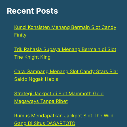
Recent Posts
Kunci Konsisten Menang Bermain Slot Candy
Finity
Trik Rahasia Supaya Menang Bermain di Slot
The Knight King
Cara Gampang Menang Slot Candy Stars Biar
Saldo Nggak Habis
Strategi Jackpot di Slot Mammoth Gold
Megaways Tanpa Ribet
Rumus Mendapatkan Jackpot Slot The Wild
Gang Di Situs DASARTOTO