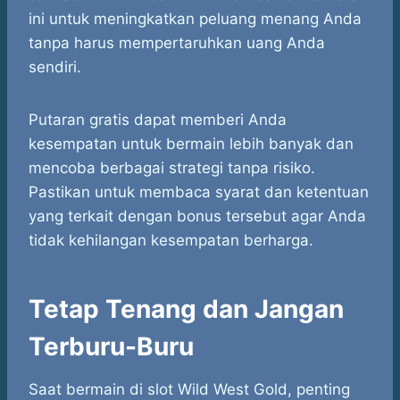
ini untuk meningkatkan peluang menang Anda
tanpa harus mempertaruhkan uang Anda
sendiri.
Putaran gratis dapat memberi Anda
kesempatan untuk bermain lebih banyak dan
mencoba berbagai strategi tanpa risiko.
Pastikan untuk membaca syarat dan ketentuan
yang terkait dengan bonus tersebut agar Anda
tidak kehilangan kesempatan berharga.
Tetap Tenang dan Jangan
Terburu-Buru
Saat bermain di slot Wild West Gold, penting