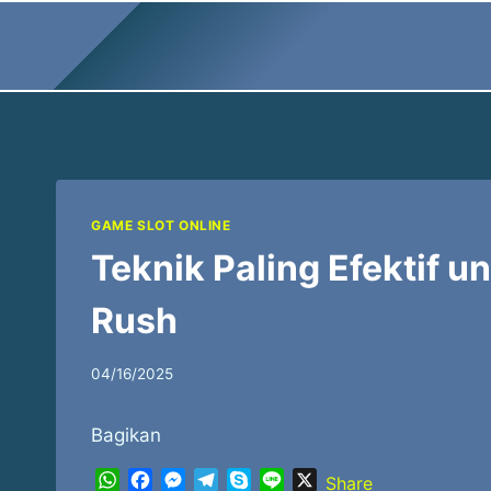
Skip
to
content
GAME SLOT ONLINE
Teknik Paling Efektif u
Rush
04/16/2025
Bagikan
W
F
M
T
S
L
X
Share