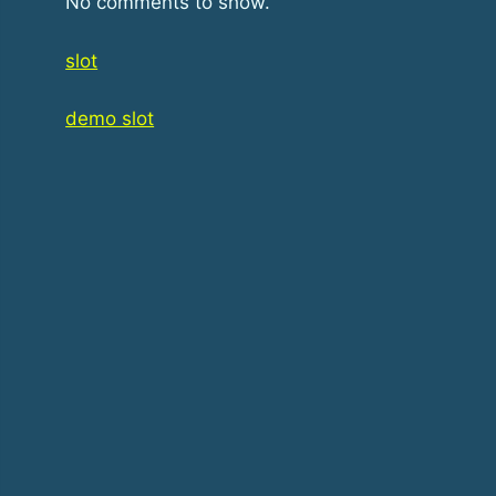
No comments to show.
slot
demo slot