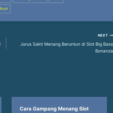
 Rush
NEXT
d
Jurus Sakti Menang Beruntun di Slot Big Bass
Bonanza
Cara Gampang Menang Slot