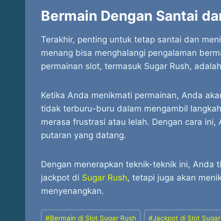
Bermain Dengan Santai da
Terakhir, penting untuk tetap santai dan me
menang bisa menghalangi pengalaman berma
permainan slot, termasuk Sugar Rush, adalah
Ketika Anda menikmati permainan, Anda aka
tidak terburu-buru dalam mengambil langkah
merasa frustrasi atau lelah. Dengan cara ini
putaran yang datang.
Dengan menerapkan teknik-teknik ini, Anda 
jackpot di
Sugar Rush
, tetapi juga akan men
menyenangkan.
Post
#
Bermain di Slot Sugar Rush
#
Jackpot di Slot Suga