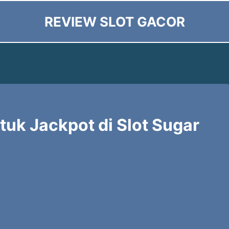
REVIEW SLOT GACOR
ntuk Jackpot di Slot Sugar