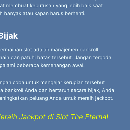
t membuat keputusan yang lebih baik saat
h banyak atau kapan harus berhenti.
Bijak
permainan slot adalah manajemen bankroll.
ain dan patuhi batas tersebut. Jangan tergoda
ngalami beberapa kemenangan awal.
angan coba untuk mengejar kerugian tersebut
a bankroll Anda dan bertaruh secara bijak, Anda
ingkatkan peluang Anda untuk meraih jackpot.
raih Jackpot di Slot The Eternal