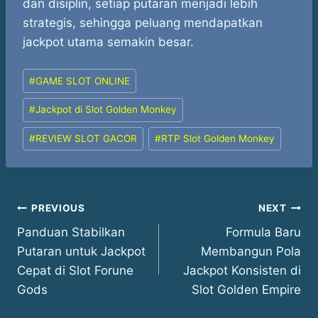
dan disiplin, setiap putaran menjadi lebih
strategis, sehingga peluang mendapatkan
jackpot utama semakin besar.
Post
#
GAME SLOT ONLINE
Tags:
#
Jackpot di Slot Golden Monkey
#
REVIEW SLOT GACOR
#
RTP Slot Golden Monkey
Post
PREVIOUS
NEXT
Panduan Stabilkan
Formula Baru
navigation
Putaran untuk Jackpot
Membangun Pola
Cepat di Slot Forune
Jackpot Konsisten di
Gods
Slot Golden Empire