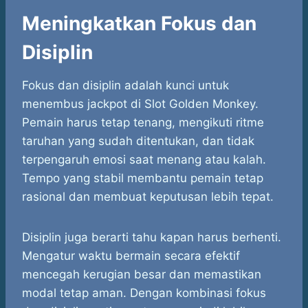
Meningkatkan Fokus dan
Disiplin
Fokus dan disiplin adalah kunci untuk
menembus jackpot di Slot Golden Monkey.
Pemain harus tetap tenang, mengikuti ritme
taruhan yang sudah ditentukan, dan tidak
terpengaruh emosi saat menang atau kalah.
Tempo yang stabil membantu pemain tetap
rasional dan membuat keputusan lebih tepat.
Disiplin juga berarti tahu kapan harus berhenti.
Mengatur waktu bermain secara efektif
mencegah kerugian besar dan memastikan
modal tetap aman. Dengan kombinasi fokus