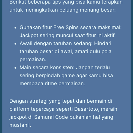
Berikut beberapa tips yang bisa kamu terapkan
untuk meningkatkan peluang menang besar:
Gunakan fitur Free Spins secara maksimal:
Jackpot sering muncul saat fitur ini aktif.
Awali dengan taruhan sedang: Hindari
taruhan besar di awal, amati dulu pola
permainan.
Main secara konsisten: Jangan terlalu
sering berpindah game agar kamu bisa
membaca ritme permainan.
Dengan strategi yang tepat dan bermain di
platform tepercaya seperti Dasartoto, meraih
jackpot di Samurai Code bukanlah hal yang
mustahil.