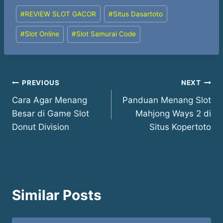
Post
#
REVIEW SLOT GACOR
#
Situs Dasartoto
Tags:
#
Slot Online
#
Slot Samurai Code
Post
PREVIOUS
NEXT
Cara Agar Menang
Panduan Menang Slot
navigation
Besar di Game Slot
Mahjong Ways 2 di
Donut Division
Situs Kopertoto
Similar Posts