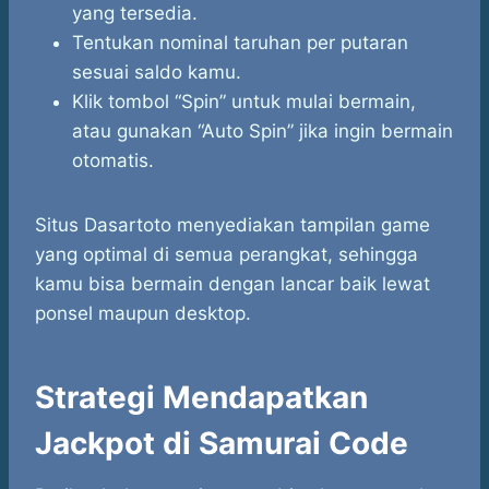
yang tersedia.
Tentukan nominal taruhan per putaran
sesuai saldo kamu.
Klik tombol “Spin” untuk mulai bermain,
atau gunakan “Auto Spin” jika ingin bermain
otomatis.
Situs Dasartoto menyediakan tampilan game
yang optimal di semua perangkat, sehingga
kamu bisa bermain dengan lancar baik lewat
ponsel maupun desktop.
Strategi Mendapatkan
Jackpot di Samurai Code