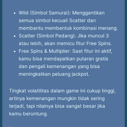
Wild (Simbol Samurai): Menggantikan
semua simbol kecuali Scatter dan
membantu membentuk kombinasi menang.
Scatter (Simbol Pedang): Jika muncul 3
atau lebih, akan memicu fitur Free Spins.
Free Spins & Multiplier: Saat fitur ini aktif,
kamu bisa mendapatkan putaran gratis
dan pengali kemenangan yang bisa
meningkatkan peluang jackpot.
Tingkat volatilitas dalam game ini cukup tinggi,
artinya kemenangan mungkin tidak sering
terjadi, tapi nilainya bisa sangat besar jika
kamu beruntung.