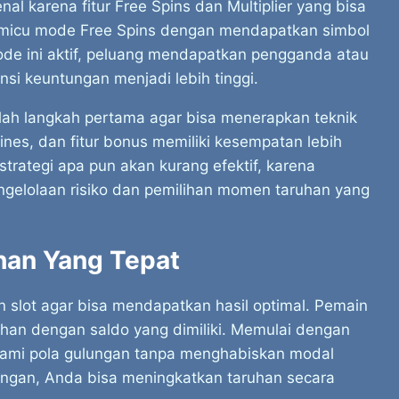
nal karena fitur Free Spins dan Multiplier yang bisa
micu mode Free Spins dengan mendapatkan simbol
ode ini aktif, peluang mendapatkan pengganda atau
si keuntungan menjadi lebih tinggi.
h langkah pertama agar bisa menerapkan teknik
ines, dan fitur bonus memiliki kesempatan lebih
rategi apa pun akan kurang efektif, karena
ngelolaan risiko dan pemilihan momen taruhan yang
han Yang Tepat
n slot agar bisa mendapatkan hasil optimal. Pemain
han dengan saldo yang dimiliki. Memulai dengan
mi pola gulungan tanpa menghabiskan modal
nangan, Anda bisa meningkatkan taruhan secara