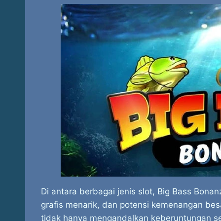
Di antara berbagai jenis slot, Big Bass Bon
grafis menarik, dan potensi kemenangan be
tidak hanya mengandalkan keberuntungan se