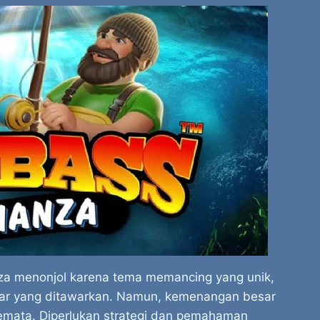
anza menonjol karena tema memancing yang unik,
sar yang ditawarkan. Namun, kemenangan besar
mata. Diperlukan strategi dan pemahaman