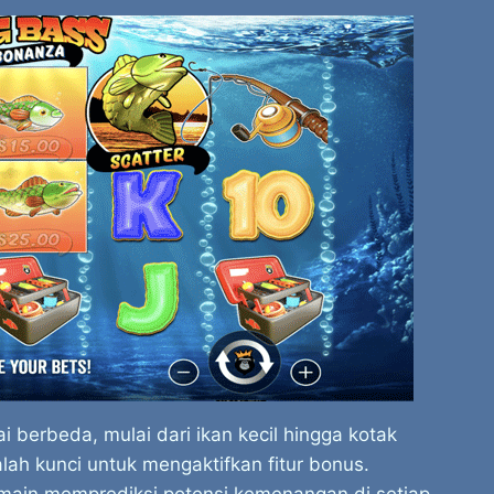
i berbeda, mulai dari ikan kecil hingga kotak
ah kunci untuk mengaktifkan fitur bonus.
main memprediksi potensi kemenangan di setiap