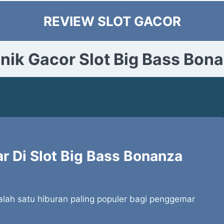
REVIEW SLOT GACOR
nik Gacor Slot Big Bass Bon
 Di Slot Big Bass Bonanza
salah satu hiburan paling populer bagi penggemar