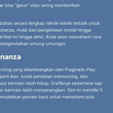
 bisa “gacor” atau sering memberikan
has secara lengkap teknik-teknik terbaik untuk
nanza, mulai dari pengelolaan modal hingga
tikel ini hingga akhir, Anda akan memahami cara
 mengandalkan untung-untungan.
onanza
ncing yang dikembangkan oleh Pragmatic Play.
erti ikan, kotak peralatan memancing, dan
asi bermain lebih hidup. Grafiknya sederhana tapi
 bermain lebih menyenangkan. Slot ini memiliki 5
 memudahkan pemain baru untuk memahami pola