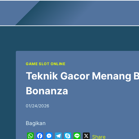
Skip
to
content
GAME SLOT ONLINE
Teknik Gacor Menang Be
Bonanza
01/24/2026
Bagikan
W
F
M
T
S
L
X
Share