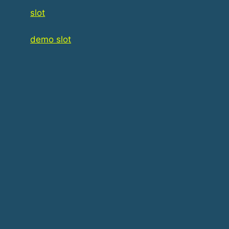
slot
demo slot