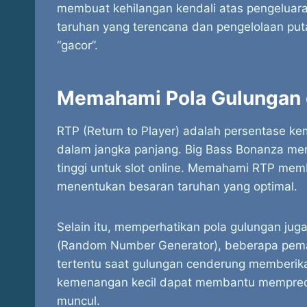
membuat kehilangan kendali atas pengeluaran
taruhan yang terencana dan pengelolaan puta
“gacor”.
Memahami Pola Gulungan 
RTP (Return to Player) adalah persentase k
dalam jangka panjang. Big Bass Bonanza mem
tinggi untuk slot online. Memahami RTP me
menentukan besaran taruhan yang optimal.
Selain itu, memperhatikan pola gulungan ju
(Random Number Generator), beberapa pem
tertentu saat gulungan cenderung memberik
kemenangan kecil dapat membantu mempred
muncul.