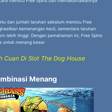
 cara memicu Free Spins dan memaksimalkannya
ktu dan jumlah taruhan sebelum memicu Free
nghasilkan kemenangan kecil, sementara taruhan
urn lebih tinggi. Dengan pemahaman ini, Free Spins
s untuk menang besar.
 Cuan Di Slot The Dog House
ombinasi Menang