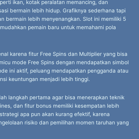
erti ikan, kotak peralatan memancing, dan
asi bermain lebih hidup. Grafiknya sederhana tapi
 bermain lebih menyenangkan. Slot ini memiliki 5
 memudahkan pemain baru untuk memahami pola
nal karena fitur Free Spins dan Multiplier yang bisa
micu mode Free Spins dengan mendapatkan simbol
ode ini aktif, peluang mendapatkan pengganda atau
si keuntungan menjadi lebih tinggi.
h langkah pertama agar bisa menerapkan teknik
ines, dan fitur bonus memiliki kesempatan lebih
rategi apa pun akan kurang efektif, karena
ngelolaan risiko dan pemilihan momen taruhan yang