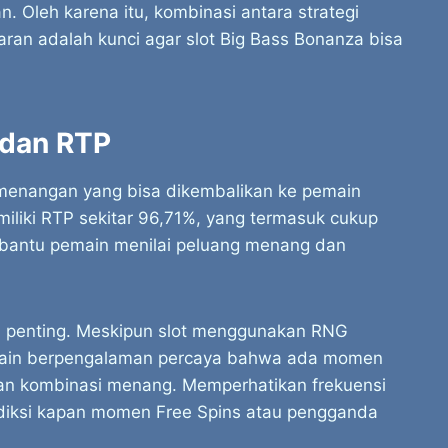
. Oleh karena itu, kombinasi antara strategi
ran adalah kunci agar slot Big Bass Bonanza bisa
dan RTP
emenangan yang bisa dikembalikan ke pemain
iliki RTP sekitar 96,71%, yang termasuk cukup
mbantu pemain menilai peluang menang dan
ga penting. Meskipun slot menggunakan RNG
ain berpengalaman percaya bahwa ada momen
an kombinasi menang. Memperhatikan frekuensi
iksi kapan momen Free Spins atau pengganda