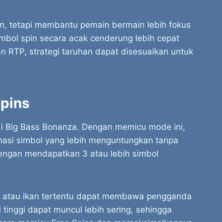
n, tetapi membantu pemain bermain lebih fokus
bol spin secara acak cenderung lebih cepat
 RTP, strategi taruhan dapat disesuaikan untuk
Spins
 di Big Bass Bonanza. Dengan memicu mode ini,
si simbol yang lebih menguntungkan tanpa
 dengan mendapatkan 3 atau lebih simbol
g atau ikan tertentu dapat membawa pengganda
 tinggi dapat muncul lebih sering, sehingga