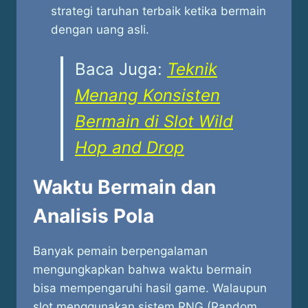
strategi taruhan terbaik ketika bermain
dengan uang asli.
Baca Juga:
Teknik
Menang Konsisten
Bermain di Slot Wild
Hop and Drop
Waktu Bermain dan
Analisis Pola
Banyak pemain berpengalaman
mengungkapkan bahwa waktu bermain
bisa mempengaruhi hasil game. Walaupun
slot menggunakan sistem RNG (Random