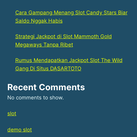
Cara Gampang Menang Slot Candy Stars Biar
Saldo Nggak Habis
Strategi Jackpot di Slot Mammoth Gold
Megaways Tanpa Ribet
Rumus Mendapatkan Jackpot Slot The Wild
Gang Di Situs DASARTOTO
Recent Comments
No comments to show.
slot
demo slot