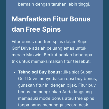
bermain dengan taruhan lebih tinggi.
Manfaatkan Fitur Bonus
dan Free Spins
Fitur bonus dan free spins dalam Super
Golf Drive adalah peluang emas untuk
meraih Maxwin. Berikut adalah beberapa
trik untuk memaksimalkan fitur tersebut:
Teknologi Buy Bonus:
Jika slot Super
Golf Drive menyediakan opsi buy bonus,
gunakan fitur ini dengan bijak. Fitur buy
bonus memungkinkan Anda langsung
memasuki mode bonus atau free spins
tanpa harus menunggu secara acak.