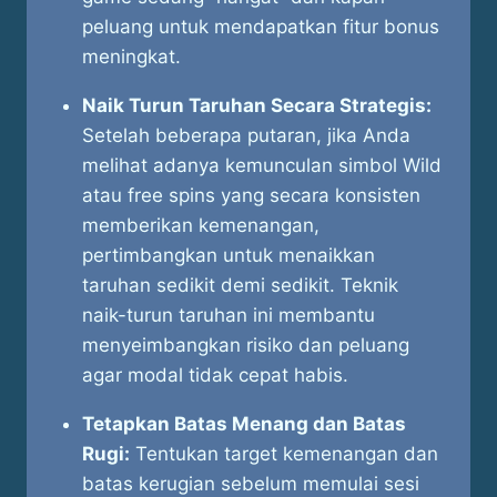
peluang untuk mendapatkan fitur bonus
meningkat.
Naik Turun Taruhan Secara Strategis:
Setelah beberapa putaran, jika Anda
melihat adanya kemunculan simbol Wild
atau free spins yang secara konsisten
memberikan kemenangan,
pertimbangkan untuk menaikkan
taruhan sedikit demi sedikit. Teknik
naik-turun taruhan ini membantu
menyeimbangkan risiko dan peluang
agar modal tidak cepat habis.
Tetapkan Batas Menang dan Batas
Rugi:
Tentukan target kemenangan dan
batas kerugian sebelum memulai sesi