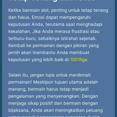
Ketika bermain slot, penting untuk tetap tenang
dan fokus. Emosi dapat mempengaruhi
keputusan Anda, terutama saat menghadapi
kekalahan. Jika Anda merasa frustrasi atau
terburu-buru, sebaiknya istirahat sejenak.
Kembali ke permainan dengan pikiran yang
jernih akan membantu Anda membuat
keputusan yang lebih baik di
1001liga
.
Selain itu, jangan lupa untuk menikmati
permainan! Meskipun tujuan utama adalah
menang, bermain harus tetap menjadi
pengalaman yang menyenangkan. Dengan
menjaga sikap positif dan bermain dengan
bijaksana, Anda akan meningkatkan peluang