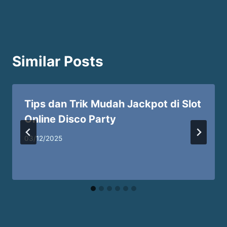
Similar Posts
Tips dan Trik Mudah Jackpot di Slot
Online Disco Party
03/12/2025