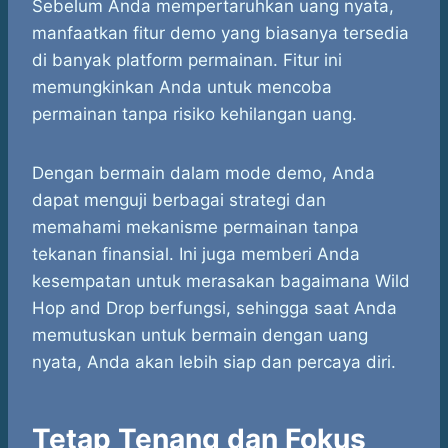
Sebelum Anda mempertaruhkan uang nyata,
manfaatkan fitur demo yang biasanya tersedia
di banyak platform permainan. Fitur ini
memungkinkan Anda untuk mencoba
permainan tanpa risiko kehilangan uang.
Dengan bermain dalam mode demo, Anda
dapat menguji berbagai strategi dan
memahami mekanisme permainan tanpa
tekanan finansial. Ini juga memberi Anda
kesempatan untuk merasakan bagaimana Wild
Hop and Drop berfungsi, sehingga saat Anda
memutuskan untuk bermain dengan uang
nyata, Anda akan lebih siap dan percaya diri.
Tetap Tenang dan Fokus