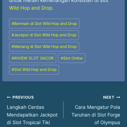
untuk meraih kemenangan konsisten di slot
Wild Hop and Drop
.
Post
#
Bermain di Slot Wild Hop and Drop
Tags:
#
Jackpot di Slot Wild Hop and Drop
#
Menang di Slot Wild Hop and Drop
#
RIVIEW SLOT GACOR
#
Slot Online
#
Slot Wild Hop and Drop
Post
PREVIOUS
NEXT
Langkah Cerdas
Cara Mengatur Pola
navigation
Mendapatkan Jackpot
Taruhan di Slot Forge
di Slot Tropical Tiki
of Olympus