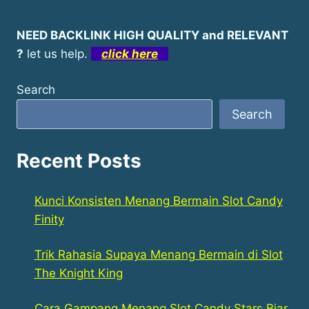
NEED BACKLINK HIGH QUALITY and RELEVANT
?
let us help.
click here
Search
Search
Recent Posts
Kunci Konsisten Menang Bermain Slot Candy
Finity
Trik Rahasia Supaya Menang Bermain di Slot
The Knight King
Cara Gampang Menang Slot Candy Stars Biar