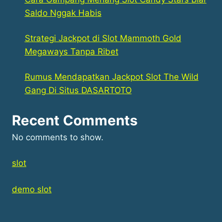
Saldo Nggak Habis
Strategi Jackpot di Slot Mammoth Gold
Megaways Tanpa Ribet
Rumus Mendapatkan Jackpot Slot The Wild
Gang Di Situs DASARTOTO
Recent Comments
No comments to show.
slot
demo slot