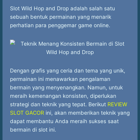
h
a
e
e
k
i
a
c
s
l
y
n
Slot Wild Hop and Drop adalah salah satu
t
e
s
e
p
e
sebuah bentuk permainan yang menarik
s
b
e
g
e
perhatian para penggemar game online.
A
o
n
r
p
o
g
a
p
k
e
m
r
Dengan grafis yang ceria dan tema yang unik,
permainan ini menawarkan pengalaman
bermain yang menyenangkan. Namun, untuk
meraih kemenangan konsisten, diperlukan
strategi dan teknik yang tepat. Berikut
REVIEW
SLOT GACOR
ini, akan memberikan teknik yang
dapat membantu Anda meraih sukses saat
bermain di slot ini.