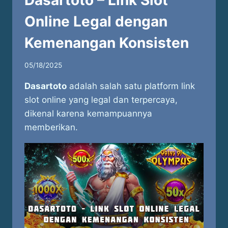
Online Legal dengan
Kemenangan Konsisten
05/18/2025
Dasartoto
adalah salah satu platform link
slot online yang legal dan terpercaya,
dikenal karena kemampuannya
memberikan.