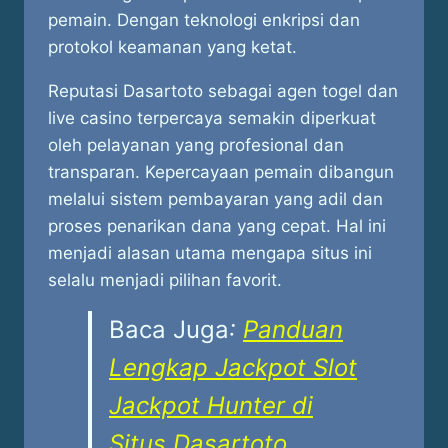
pemain. Dengan teknologi enkripsi dan
protokol keamanan yang ketat.
Reputasi Dasartoto sebagai agen togel dan
live casino terpercaya semakin diperkuat
oleh pelayanan yang profesional dan
transparan. Kepercayaan pemain dibangun
melalui sistem pembayaran yang adil dan
proses penarikan dana yang cepat. Hal ini
menjadi alasan utama mengapa situs ini
selalu menjadi pilihan favorit.
Baca Juga
:
Panduan
Lengkap Jackpot Slot
Jackpot Hunter di
Situs Dasartoto