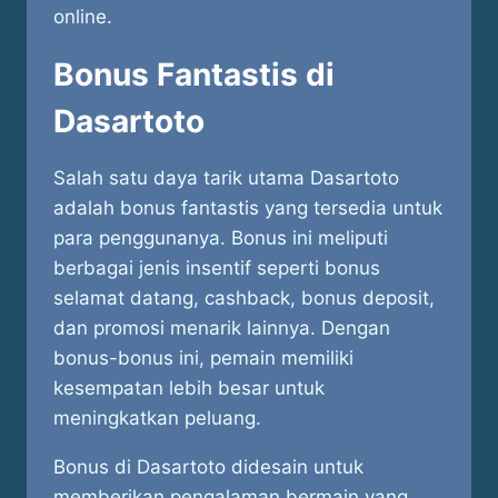
online.
Bonus Fantastis di
Dasartoto
Salah satu daya tarik utama Dasartoto
adalah bonus fantastis yang tersedia untuk
para penggunanya. Bonus ini meliputi
berbagai jenis insentif seperti bonus
selamat datang, cashback, bonus deposit,
dan promosi menarik lainnya. Dengan
bonus-bonus ini, pemain memiliki
kesempatan lebih besar untuk
meningkatkan peluang.
Bonus di Dasartoto didesain untuk
memberikan pengalaman bermain yang