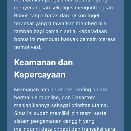
menyenangkan sekaligus menguntungkan.
Bonus tanpa batas dan diskon togel
terbesar yang ditawarkan memberi nilai
tambah bagi pemain setia. Keberadaan
bonus ini membuat banyak pemain merasa
termotivasi.
Keamanan dan
Kepercayaan
Keamanan adalah aspek penting dalam
bermain slot online, dan Dasartoto
menjadikannya sebagai prioritas utama.
Situs ini sudah memiliki izin resmi serta
sistem pengamanan canggih yang
melindungi data pribadi dan transaksi para