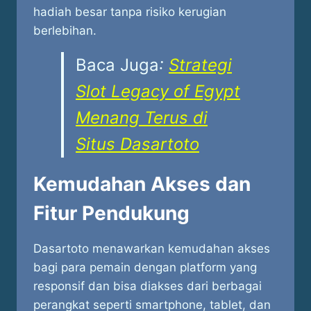
hadiah besar tanpa risiko kerugian
berlebihan.
Baca Juga
:
Strategi
Slot Legacy of Egypt
Menang Terus di
Situs Dasartoto
Kemudahan Akses dan
Fitur Pendukung
Dasartoto menawarkan kemudahan akses
bagi para pemain dengan platform yang
responsif dan bisa diakses dari berbagai
perangkat seperti smartphone, tablet, dan