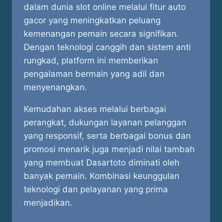
dalam dunia slot online melalui fitur auto
gacor yang meningkatkan peluang
kemenangan pemain secara signifikan.
Dengan teknologi canggih dan sistem anti
rungkad, platform ini memberikan
pengalaman bermain yang adil dan
menyenangkan.
Kemudahan akses melalui berbagai
perangkat, dukungan layanan pelanggan
yang responsif, serta berbagai bonus dan
promosi menarik juga menjadi nilai tambah
yang membuat Dasartoto diminati oleh
banyak pemain. Kombinasi keunggulan
teknologi dan pelayanan yang prima
menjadikan.