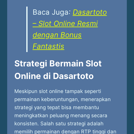
Baca Juga
:
Dasartoto
– Slot Online Resmi
dengan Bonus
Fantastis
Strategi Bermain Slot
Online di Dasartoto
Meskipun slot online tampak seperti
permainan keberuntungan, menerapkan
strategi yang tepat bisa membantu
meningkatkan peluang menang secara
konsisten. Salah satu strategi adalah
memilih permainan dengan RTP tinggi dan