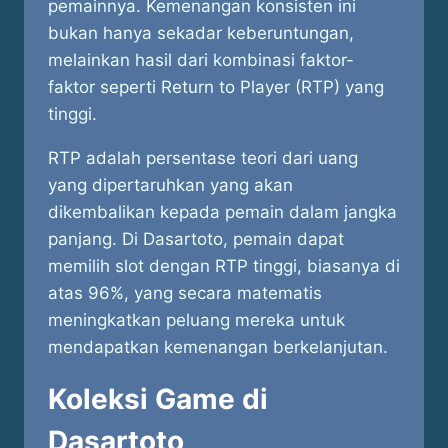
pemainnya. Kemenangan konsisten ini
bukan hanya sekadar keberuntungan,
melainkan hasil dari kombinasi faktor-
faktor seperti Return to Player (RTP) yang
tinggi.
RTP adalah persentase teori dari uang
yang dipertaruhkan yang akan
dikembalikan kepada pemain dalam jangka
panjang. Di Dasartoto, pemain dapat
memilih slot dengan RTP tinggi, biasanya di
atas 96%, yang secara matematis
meningkatkan peluang mereka untuk
mendapatkan kemenangan berkelanjutan.
Koleksi Game di
Dasartoto