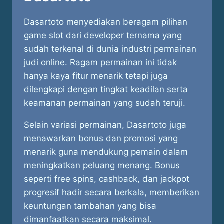
Dasartoto menyediakan beragam pilihan
game slot dari developer ternama yang
sudah terkenal di dunia industri permainan
judi online. Ragam permainan ini tidak
hanya kaya fitur menarik tetapi juga
dilengkapi dengan tingkat keadilan serta
keamanan permainan yang sudah teruji.
Selain variasi permainan, Dasartoto juga
menawarkan bonus dan promosi yang
menarik guna mendukung pemain dalam
meningkatkan peluang menang. Bonus
seperti free spins, cashback, dan jackpot
progresif hadir secara berkala, memberikan
keuntungan tambahan yang bisa
dimanfaatkan secara maksimal.