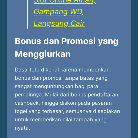
Gampang WD,
Langsung Cair
Bonus dan Promosi yang
Menggiurkan
Dasartoto dikenal karena memberikan
bonus dan promosi tanpa batas yang
sangat menguntungkan bagi para
pemainnya. Mulai dari bonus pendaftaran,
cashback, hingga diskon pada pasaran
togel yang terbesar, semuanya disediakan
untuk memberikan nilai tambah yang
nyata.