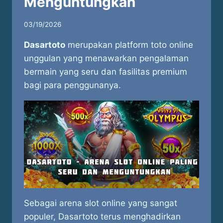
Menguntungkan
03/19/2026
Dasartoto
merupakan platform toto online
unggulan yang menawarkan pengalaman
bermain yang seru dan fasilitas premium
bagi para penggunanya.
Sebagai arena slot online yang sangat
populer, Dasartoto terus menghadirkan