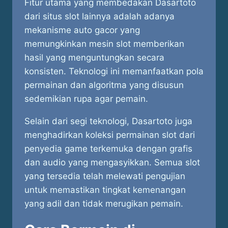
Fitur utama yang membedakan Dasartoto
dari situs slot lainnya adalah adanya
mekanisme auto gacor yang
memungkinkan mesin slot memberikan
hasil yang menguntungkan secara
konsisten. Teknologi ini memanfaatkan pola
permainan dan algoritma yang disusun
sedemikian rupa agar pemain.
Selain dari segi teknologi, Dasartoto juga
menghadirkan koleksi permainan slot dari
penyedia game terkemuka dengan grafis
dan audio yang mengasyikkan. Semua slot
yang tersedia telah melewati pengujian
untuk memastikan tingkat kemenangan
yang adil dan tidak merugikan pemain.