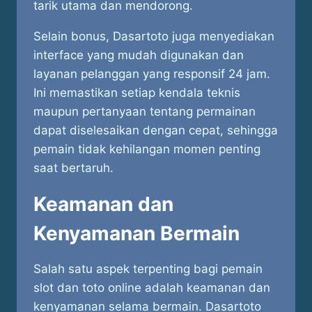
tarik utama dan mendorong.
Selain bonus, Dasartoto juga menyediakan
interface yang mudah digunakan dan
layanan pelanggan yang responsif 24 jam.
Ini memastikan setiap kendala teknis
maupun pertanyaan tentang permainan
dapat diselesaikan dengan cepat, sehingga
pemain tidak kehilangan momen penting
saat bertaruh.
Keamanan dan
Kenyamanan Bermain
Salah satu aspek terpenting bagi pemain
slot dan toto online adalah keamanan dan
kenyamanan selama bermain. Dasartoto