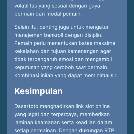
volatilitas yang sesuai dengan gaya
bermain dan modal pemain.
Selain itu, penting juga untuk mengatur
manajemen bankroll dengan disiplin.
Pemain perlu menentukan batas maksimal
kekalahan dan tujuan kemenangan agar
tidak terpengaruh emosi dan mengambil
keputusan yang ceroboh saat bermain.
Kombinasi inilah yang dapat meminimalisir.
Kesimpulan
Dasartoto menghadirkan link slot online
yang legal dan terpercaya, memberikan
jaminan keamanan serta keadilan dalam
setiap permainan. Dengan dukungan RTP