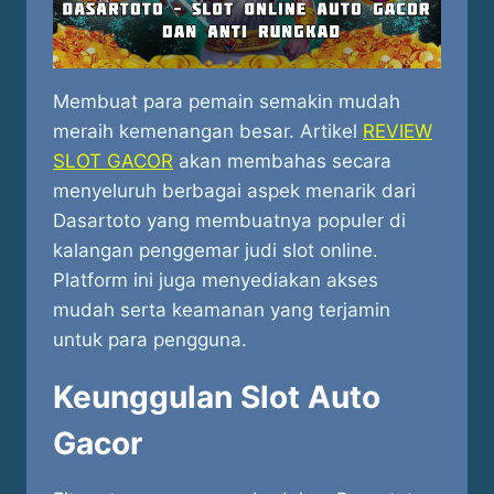
Membuat para pemain semakin mudah
meraih kemenangan besar. Artikel
REVIEW
SLOT GACOR
akan membahas secara
menyeluruh berbagai aspek menarik dari
Dasartoto yang membuatnya populer di
kalangan penggemar judi slot online.
Platform ini juga menyediakan akses
mudah serta keamanan yang terjamin
untuk para pengguna.
Keunggulan Slot Auto
Gacor