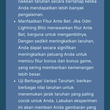
naikkan taruhan secara bertahap ketika
Anda mendapatkan lebih banyak
pengalaman.
Manfaatkan Fitur Ante Bet: Jika Odin
Lightning Blitz menawarkan fitur Ante
Bet, berguna untuk mengambilnya.
Dengan sedikit meningkatkan taruhan,
Anda dapat secara signifikan
meningkatkan peluang Anda untuk
memicu fitur bonus dan bonus game,
yang sering memberikan kemenangan
lebih besar.
Uji Berbagai Variasi Taruhan: berikan
berbagai nilai taruhan untuk
menemukan jarak taruhan yang paling
cocok untuk Anda. Lakukan eksperimen
ini akan memberi Anda gambaran yang