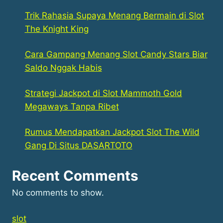
Trik Rahasia Supaya Menang Bermain di Slot
The Knight King
Cara Gampang Menang Slot Candy Stars Biar
Saldo Nggak Habis
Strategi Jackpot di Slot Mammoth Gold
Megaways Tanpa Ribet
Rumus Mendapatkan Jackpot Slot The Wild
Gang Di Situs DASARTOTO
Recent Comments
No comments to show.
slot