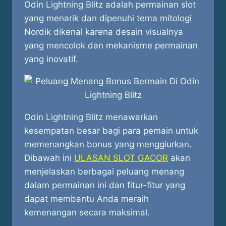
Odin Lightning Blitz adalah permainan slot
yang menarik dan dipenuhi tema mitologi
Nordik dikenal karena desain visualnya
yang mencolok dan mekanisme permainan
yang inovatif.
Odin Lightning Blitz menawarkan
kesempatan besar bagi para pemain untuk
memenangkan bonus yang menggiurkan.
Dibawah ini
ULASAN SLOT GACOR
akan
menjelaskan berbagai peluang menang
dalam permainan ini dan fitur-fitur yang
dapat membantu Anda meraih
kemenangan secara maksimal.