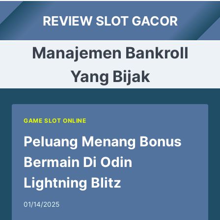
Skip
REVIEW SLOT GACOR
to
content
Manajemen Bankroll
Yang Bijak
GAME SLOT ONLINE
Peluang Menang Bonus
Bermain Di Odin
Lightning Blitz
01/14/2025