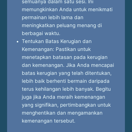
semuanya dalam satu sesi. Ini
memungkinkan Anda untuk menikmati
permainan lebih lama dan
meningkatkan peluang menang di
berbagai waktu.
Tentukan Batas Kerugian dan
Kemenangan: Pastikan untuk
menetapkan batasan pada kerugian
dan kemenangan. Jika Anda mencapai
batas kerugian yang telah ditentukan,
lebih baik berhenti bermain daripada
terus kehilangan lebih banyak. Begitu
juga jika Anda meraih kemenangan
yang signifikan, pertimbangkan untuk
menghentikan dan mengamankan
kemenangan tersebut.