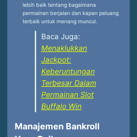
lebih baik tentang bagaimana
permainan berjalan dan kapan peluang
terbaik untuk menang muncul.
Baca Juga:
Menaklukkan
Jackpot:
Keberuntungan
Terbesar Dalam
Permainan Slot
Buffalo Win
Manajemen Bankroll