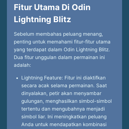
Fitur Utama Di Odin
Lightning Blitz
Sebelum membahas peluang menang,
penting untuk memahami fitur-fitur utama
yang terdapat dalam Odin Lightning Blitz.
Dua fitur unggulan dalam permainan ini
adalah:
Lightning Feature: Fitur ini diaktifkan
secara acak selama permainan. Saat
dinyalakan, petir akan menyambar
gulungan, menghasilkan simbol-simbol
tertentu dan mengubahnya menjadi
simbol liar. Ini meningkatkan peluang
Anda untuk mendapatkan kombinasi