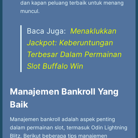
dan kapan peluang terbaik untuk menang
muncul.
Baca Juga:
Menaklukkan
Jackpot: Keberuntungan
Terbesar Dalam Permainan
Slot Buffalo Win
Manajemen Bankroll Yang
Baik
Manajemen bankroll adalah aspek penting
dalam permainan slot, termasuk Odin Lightning
Blitz. Berikut beberapa tips manajemen