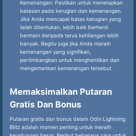
Kemenangan: Pastikan untuk menetapkan
batasan pada kerugian dan kemenangan.
Jika Anda mencapai batas kerugian yang
telah ditentukan, lebih baik berhenti
bermain daripada terus kehilangan lebih
banyak. Begitu juga jika Anda meraih
kemenangan yang signifikan,
pertimbangkan untuk menghentikan dan
mengamankan kemenangan tersebut.
Memaksimalkan Putaran
Gratis Dan Bonus
Putaran gratis dan bonus dalam Odin Lightning
Blitz adalah momen penting untuk meraih
keuntungan besar. Berikut beberapa cara untuk