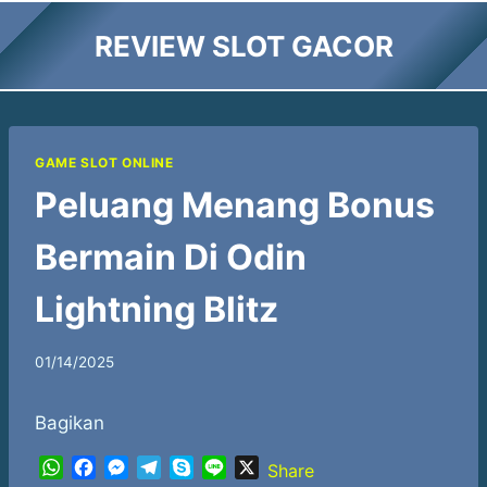
Skip
REVIEW SLOT GACOR
to
content
GAME SLOT ONLINE
Peluang Menang Bonus
Bermain Di Odin
Lightning Blitz
01/14/2025
Bagikan
W
F
M
T
S
L
X
Share