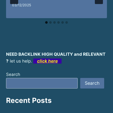
03/12/2025
NEED BACKLINK HIGH QUALITY and RELEVANT
?
let us help.
click here
Search
Search
Recent Posts