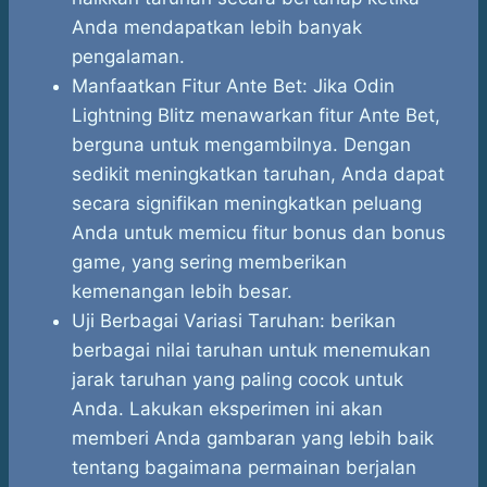
Anda mendapatkan lebih banyak
pengalaman.
Manfaatkan Fitur Ante Bet: Jika Odin
Lightning Blitz menawarkan fitur Ante Bet,
berguna untuk mengambilnya. Dengan
sedikit meningkatkan taruhan, Anda dapat
secara signifikan meningkatkan peluang
Anda untuk memicu fitur bonus dan bonus
game, yang sering memberikan
kemenangan lebih besar.
Uji Berbagai Variasi Taruhan: berikan
berbagai nilai taruhan untuk menemukan
jarak taruhan yang paling cocok untuk
Anda. Lakukan eksperimen ini akan
memberi Anda gambaran yang lebih baik
tentang bagaimana permainan berjalan