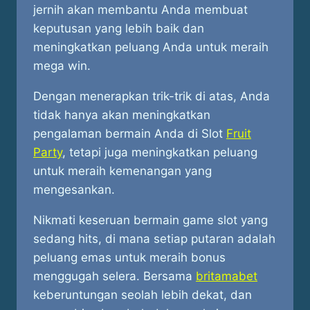
jernih akan membantu Anda membuat
keputusan yang lebih baik dan
meningkatkan peluang Anda untuk meraih
mega win.
Dengan menerapkan trik-trik di atas, Anda
tidak hanya akan meningkatkan
pengalaman bermain Anda di Slot
Fruit
Party
, tetapi juga meningkatkan peluang
untuk meraih kemenangan yang
mengesankan.
Nikmati keseruan bermain game slot yang
sedang hits, di mana setiap putaran adalah
peluang emas untuk meraih bonus
menggugah selera. Bersama
britamabet
keberuntungan seolah lebih dekat, dan