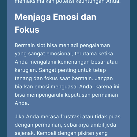
memaksimalkan potensi keuntungan Anda.
Menjaga Emosi dan
Fokus
Bermain slot bisa menjadi pengalaman
yang sangat emosional, terutama ketika
Anda mengalami kemenangan besar atau
kerugian. Sangat penting untuk tetap
tenang dan fokus saat bermain. Jangan
biarkan emosi menguasai Anda, karena ini
bisa mempengaruhi keputusan permainan
Anda.
Jika Anda merasa frustrasi atau tidak puas
dengan permainan, sebaiknya ambil jeda
sejenak. Kembali dengan pikiran yang