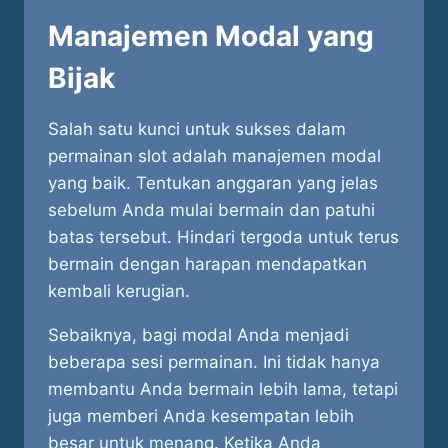
Manajemen Modal yang
Bijak
Salah satu kunci untuk sukses dalam
permainan slot adalah manajemen modal
yang baik. Tentukan anggaran yang jelas
sebelum Anda mulai bermain dan patuhi
batas tersebut. Hindari tergoda untuk terus
bermain dengan harapan mendapatkan
kembali kerugian.
Sebaiknya, bagi modal Anda menjadi
beberapa sesi permainan. Ini tidak hanya
membantu Anda bermain lebih lama, tetapi
juga memberi Anda kesempatan lebih
besar untuk menang. Ketika Anda