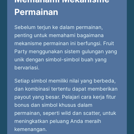
Permainan
Sebelum terjun ke dalam permainan,
penting untuk memahami bagaimana
mekanisme permainan ini berfungsi. Fruit
Party menggunakan sistem gulungan yang
unik dengan simbol-simbol buah yang
bervariasi.
Setiap simbol memiliki nilai yang berbeda,
dan kombinasi tertentu dapat memberikan
payout yang besar. Pelajari cara kerja fitur
bonus dan simbol khusus dalam
permainan, seperti wild dan scatter, untuk
meningkatkan peluang Anda meraih
kemenangan.