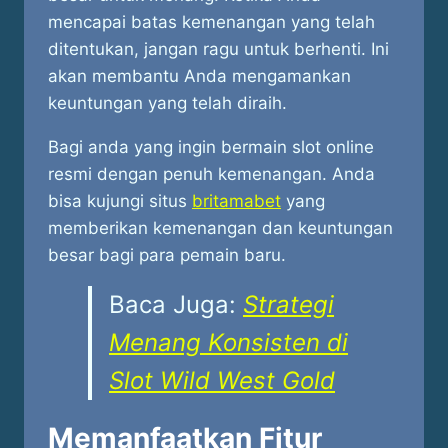
mencapai batas kemenangan yang telah
ditentukan, jangan ragu untuk berhenti. Ini
akan membantu Anda mengamankan
keuntungan yang telah diraih.
Bagi anda yang ingin bermain slot online
resmi dengan penuh kemenangan. Anda
bisa kujungi situs
britamabet
yang
memberikan kemenangan dan keuntungan
besar bagi para pemain baru.
Baca Juga:
Strategi
Menang Konsisten di
Slot Wild West Gold
Memanfaatkan Fitur