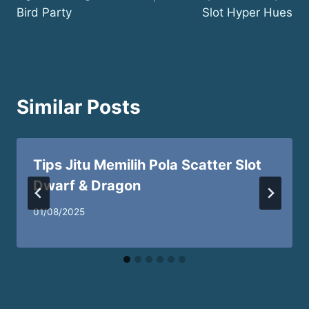
Bird Party
Slot Hyper Hues
Similar Posts
Tips Jitu Memilih Pola Scatter Slot
Dwarf & Dragon
01/08/2025