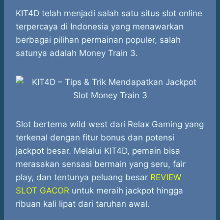
h
a
e
e
k
i
a
c
s
l
y
n
KIT4D telah menjadi salah satu situs slot online
t
e
s
e
p
e
terpercaya di Indonesia yang menawarkan
s
b
e
g
e
berbagai pilihan permainan populer, salah
A
o
n
r
satunya adalah Money Train 3.
p
o
g
a
p
k
e
m
r
Slot bertema wild west dari Relax Gaming yang
terkenal dengan fitur bonus dan potensi
jackpot besar. Melalui KIT4D, pemain bisa
merasakan sensasi bermain yang seru, fair
play, dan tentunya peluang besar
REVIEW
SLOT GACOR
untuk meraih jackpot hingga
ribuan kali lipat dari taruhan awal.