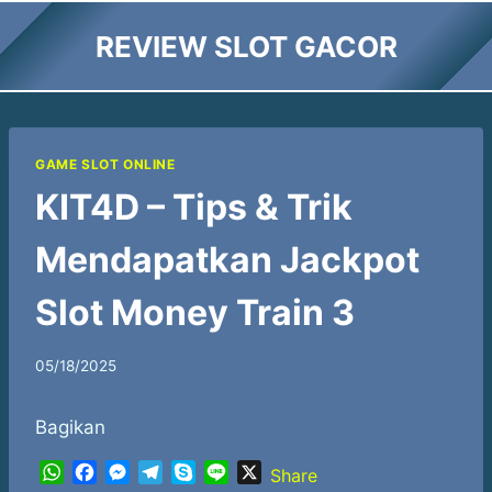
Skip
REVIEW SLOT GACOR
to
content
GAME SLOT ONLINE
KIT4D – Tips & Trik
Mendapatkan Jackpot
Slot Money Train 3
05/18/2025
Bagikan
W
F
M
T
S
L
X
Share