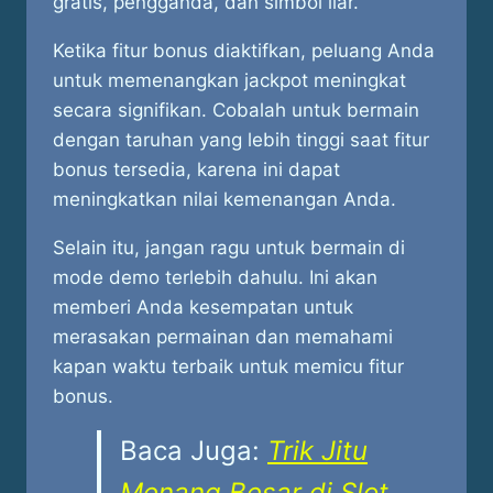
gratis, pengganda, dan simbol liar.
Ketika fitur bonus diaktifkan, peluang Anda
untuk memenangkan jackpot meningkat
secara signifikan. Cobalah untuk bermain
dengan taruhan yang lebih tinggi saat fitur
bonus tersedia, karena ini dapat
meningkatkan nilai kemenangan Anda.
Selain itu, jangan ragu untuk bermain di
mode demo terlebih dahulu. Ini akan
memberi Anda kesempatan untuk
merasakan permainan dan memahami
kapan waktu terbaik untuk memicu fitur
bonus.
Baca Juga:
Trik Jitu
Menang Besar di Slot