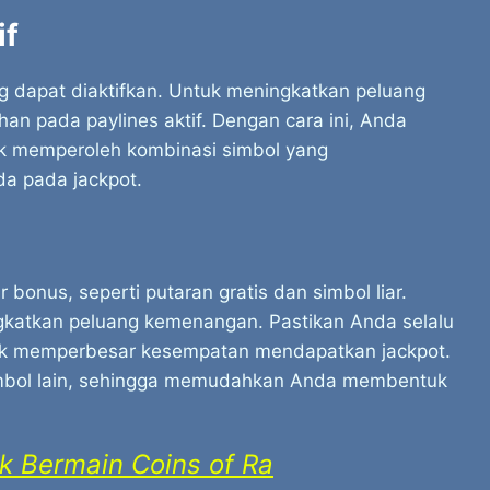
if
ng dapat diaktifkan. Untuk meningkatkan peluang
n pada paylines aktif. Dengan cara ini, Anda
uk memperoleh kombinasi simbol yang
a pada jackpot.
 bonus, seperti putaran gratis dan simbol liar.
ngkatkan peluang kemenangan. Pastikan Anda selalu
tuk memperbesar kesempatan mendapatkan jackpot.
simbol lain, sehingga memudahkan Anda membentuk
ik Bermain Coins of Ra