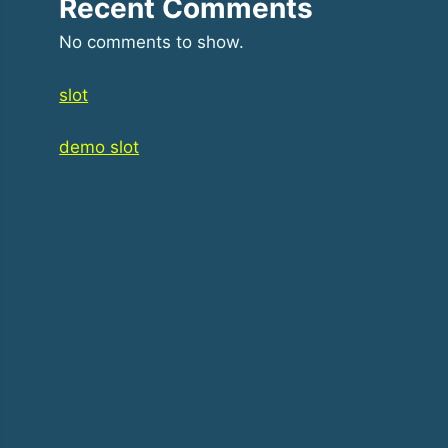
Recent Comments
No comments to show.
slot
demo slot