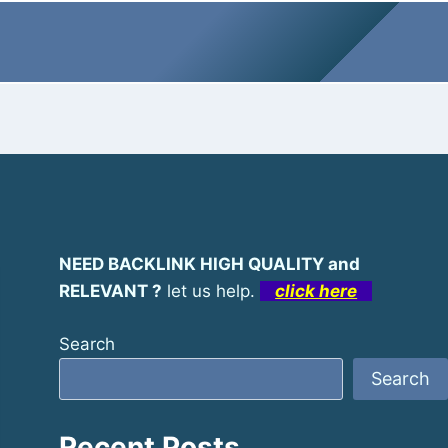
NEED BACKLINK HIGH QUALITY and
RELEVANT ?
let us help.
click here
Search
Search
Recent Posts