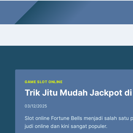
Skip
to
content
GAME SLOT ONLINE
Trik Jitu Mudah Jackpot di
03/12/2025
Slot online Fortune Bells menjadi salah satu
judi online dan kini sangat populer.