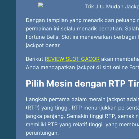
Dengan tampilan yang menarik dan peluang m
permainan ini selalu menarik perhatian. Sala
Fortune Bells. Slot ini menawarkan berbagai
jackpot besar.
Berikut
REVIEW SLOT GACOR
akan membahas 
Anda mendapatkan jackpot di slot online Fort
Pilih Mesin dengan RTP Ti
Langkah pertama dalam meraih jackpot adala
(RTP) yang tinggi. RTP menunjukkan persen
jangka panjang. Semakin tinggi RTP, semaki
memiliki RTP yang relatif tinggi, yang memb
peruntungan.