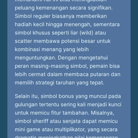
peluang kemenangan secara signifikan.
Simbol reguler biasanya memberikan
hadiah kecil hingga menengah, sementara
simbol khusus seperti liar (wild) atau
scatter membawa potensi besar untuk
kombinasi menang yang lebih
menguntungkan. Dengan mengetahui
peran masing-masing simbol, pemain bisa
lebih cermat dalam membaca putaran dan
memilih strategi taruhan yang tepat.
Selain itu, simbol bonus yang muncul pada
gulungan tertentu sering kali menjadi kunci
untuk memicu fitur tambahan. Misalnya,
simbol sheriff atau senjata dapat memicu
mini game atau multiplikator, yang secara
dramatis meningkatkan nilai kemenangan.