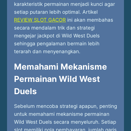
karakteristik permainan menjadi kunci agar
setiap putaran lebih optimal. Artikel
REVIEW SLOT GACOR
ini akan membahas
secara mendalam trik dan strategi
mengejar jackpot di Wild West Duels
sehingga pengalaman bermain lebih
terarah dan menyenangkan.
Memahami Mekanisme
Permainan Wild West
Duels
Sebelum mencoba strategi apapun, penting
untuk memahami mekanisme permainan
Wild West Duels secara menyeluruh. Setiap
slot memiliki pola pembayaran, jumlah garis