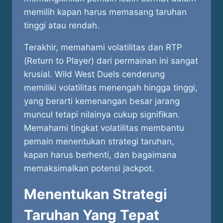
memilih kapan harus memasang taruhan
tinggi atau rendah.
Terakhir, memahami volatilitas dan RTP
(Return to Player) dari permainan ini sangat
krusial. Wild West Duels cenderung
memiliki volatilitas menengah hingga tinggi,
yang berarti kemenangan besar jarang
muncul tetapi nilainya cukup signifikan.
Memahami tingkat volatilitas membantu
pemain menentukan strategi taruhan,
kapan harus berhenti, dan bagaimana
memaksimalkan potensi jackpot.
Menentukan Strategi
Taruhan Yang Tepat