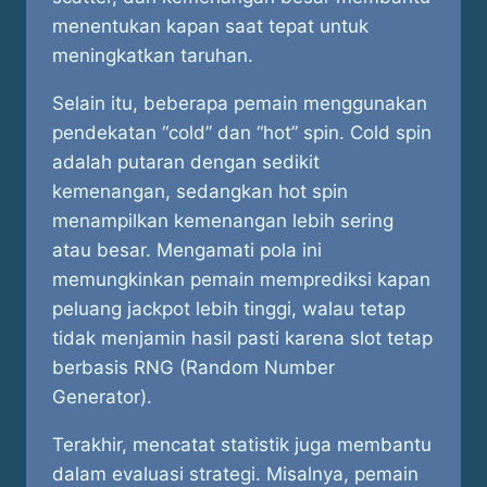
menentukan kapan saat tepat untuk
meningkatkan taruhan.
Selain itu, beberapa pemain menggunakan
pendekatan “cold” dan “hot” spin. Cold spin
adalah putaran dengan sedikit
kemenangan, sedangkan hot spin
menampilkan kemenangan lebih sering
atau besar. Mengamati pola ini
memungkinkan pemain memprediksi kapan
peluang jackpot lebih tinggi, walau tetap
tidak menjamin hasil pasti karena slot tetap
berbasis RNG (Random Number
Generator).
Terakhir, mencatat statistik juga membantu
dalam evaluasi strategi. Misalnya, pemain