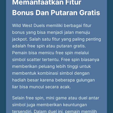
Memanfaatkan Fitur
Bonus Dan Putaran Gratis
Wild West Duels memiliki berbagai fitur
bonus yang bisa menjadi jalan menuju
jackpot. Salah satu fitur yang paling penting
adalah free spin atau putaran gratis.
Pemain bisa memicu free spin melalui
simbol scatter tertentu. Free spin biasanya
memberikan peluang lebih tinggi untuk
membentuk kombinasi simbol dengan
hadiah besar karena beberapa gulungan
liar bisa muncul secara acak.
Selain free spin, mini game atau duel antar
simbol juga memberikan keuntungan
tersendiri. Dalam duel ini, pemain memilih