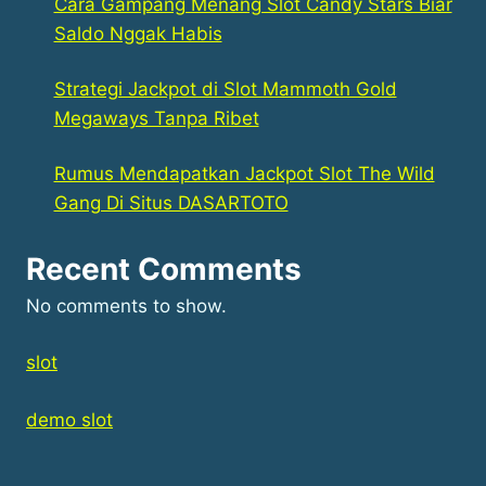
Cara Gampang Menang Slot Candy Stars Biar
Saldo Nggak Habis
Strategi Jackpot di Slot Mammoth Gold
Megaways Tanpa Ribet
Rumus Mendapatkan Jackpot Slot The Wild
Gang Di Situs DASARTOTO
Recent Comments
No comments to show.
slot
demo slot