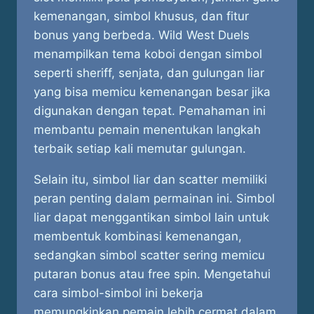
kemenangan, simbol khusus, dan fitur
bonus yang berbeda. Wild West Duels
menampilkan tema koboi dengan simbol
seperti sheriff, senjata, dan gulungan liar
yang bisa memicu kemenangan besar jika
digunakan dengan tepat. Pemahaman ini
membantu pemain menentukan langkah
terbaik setiap kali memutar gulungan.
Selain itu, simbol liar dan scatter memiliki
peran penting dalam permainan ini. Simbol
liar dapat menggantikan simbol lain untuk
membentuk kombinasi kemenangan,
sedangkan simbol scatter sering memicu
putaran bonus atau free spin. Mengetahui
cara simbol-simbol ini bekerja
memungkinkan pemain lebih cermat dalam