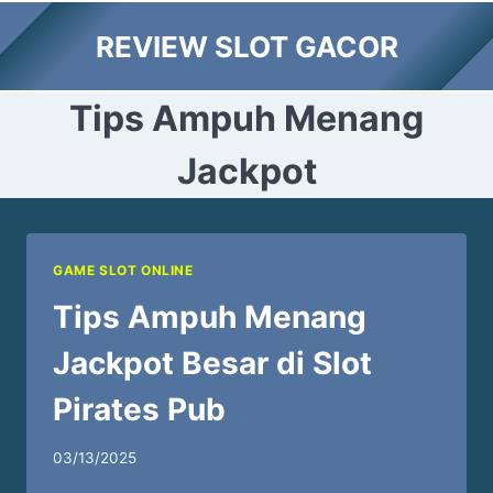
Skip
REVIEW SLOT GACOR
to
content
Tips Ampuh Menang
Jackpot
GAME SLOT ONLINE
Tips Ampuh Menang
Jackpot Besar di Slot
Pirates Pub
03/13/2025