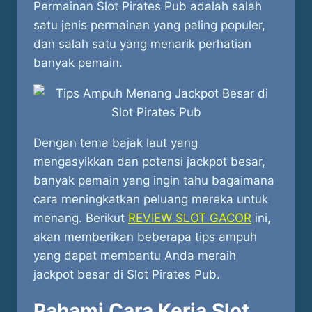
Permainan Slot Pirates Pub adalah salah
satu jenis permainan yang paling populer,
dan salah satu yang menarik perhatian
banyak pemain.
Dengan tema bajak laut yang
mengasyikkan dan potensi jackpot besar,
banyak pemain yang ingin tahu bagaimana
cara meningkatkan peluang mereka untuk
menang. Berikut
REVIEW SLOT GACOR
ini,
akan memberikan beberapa tips ampuh
yang dapat membantu Anda meraih
jackpot besar di Slot Pirates Pub.
Pahami Cara Kerja Slot