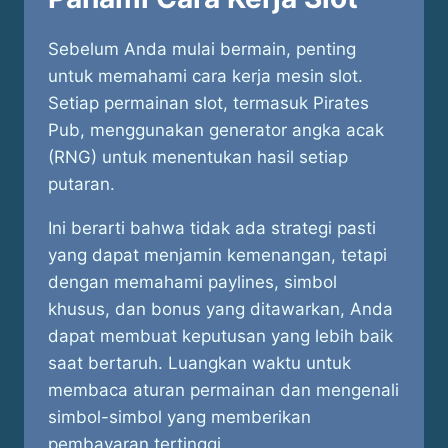
Sebelum Anda mulai bermain, penting
untuk memahami cara kerja mesin slot.
Setiap permainan slot, termasuk Pirates
Pub, menggunakan generator angka acak
(RNG) untuk menentukan hasil setiap
putaran.
Ini berarti bahwa tidak ada strategi pasti
yang dapat menjamin kemenangan, tetapi
dengan memahami paylines, simbol
khusus, dan bonus yang ditawarkan, Anda
dapat membuat keputusan yang lebih baik
saat bertaruh. Luangkan waktu untuk
membaca aturan permainan dan mengenali
simbol-simbol yang memberikan
pembayaran tertinggi.