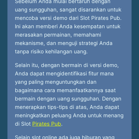
Sebelum Anda mulai bertaruh dengan
uang sungguhan, sangat disarankan untuk
mencoba versi demo dari Slot Pirates Pub.
Ini akan memberi Anda kesempatan untuk
merasakan permainan, memahami
mekanisme, dan menguji strategi Anda
tanpa risiko kehilangan uang.
Selain itu, dengan bermain di versi demo,
Anda dapat mengidentifikasi fitur mana
yang paling menguntungkan dan
bagaimana cara memanfaatkannya saat
bermain dengan uang sungguhan. Dengan
menerapkan tips-tips di atas, Anda dapat
meningkatkan peluang Anda untuk menang
di Slot
Pirates Pub
.
Selain slot online ada juga hiburan yang