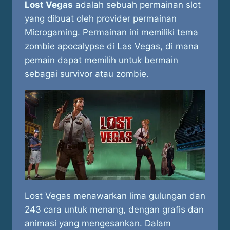
Lost Vegas
adalah sebuah permainan slot
yang dibuat oleh provider permainan
Microgaming. Permainan ini memiliki tema
zombie apocalypse di Las Vegas, di mana
pemain dapat memilih untuk bermain
sebagai survivor atau zombie.
Lost Vegas menawarkan lima gulungan dan
243 cara untuk menang, dengan grafis dan
animasi yang mengesankan. Dalam