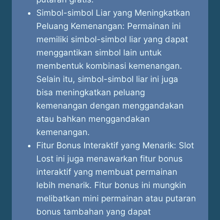
Simbol-simbol Liar yang Meningkatkan
Peluang Kemenangan: Permainan ini
memiliki simbol-simbol liar yang dapat
menggantikan simbol lain untuk
membentuk kombinasi kemenangan.
Selain itu, simbol-simbol liar ini juga
bisa meningkatkan peluang
kemenangan dengan menggandakan
atau bahkan menggandakan
kemenangan.
Fitur Bonus Interaktif yang Menarik: Slot
Lost ini juga menawarkan fitur bonus
interaktif yang membuat permainan
lebih menarik. Fitur bonus ini mungkin
melibatkan mini permainan atau putaran
bonus tambahan yang dapat