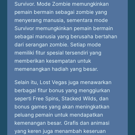
Survivor. Mode Zombie memungkinkan
pemain bermain sebagai zombie yang
menyerang manusia, sementara mode
Survivor memungkinkan pemain bermain
sebagai manusia yang berusaha bertahan
dari serangan zombie. Setiap mode
memiliki fitur spesial tersendiri yang
memberikan kesempatan untuk
memenangkan hadiah yang besar.
Selain itu, Lost Vegas juga menawarkan
berbagai fitur bonus yang menggiurkan
seperti Free Spins, Stacked Wilds, dan
bonus games yang akan meningkatkan
peluang pemain untuk mendapatkan
kemenangan besar. Grafis dan animasi
yang keren juga menambah keseruan