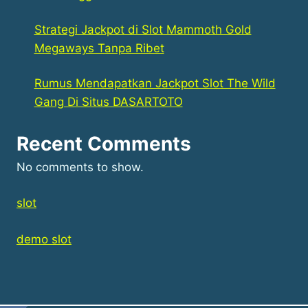
Strategi Jackpot di Slot Mammoth Gold
Megaways Tanpa Ribet
Rumus Mendapatkan Jackpot Slot The Wild
Gang Di Situs DASARTOTO
Recent Comments
No comments to show.
slot
demo slot