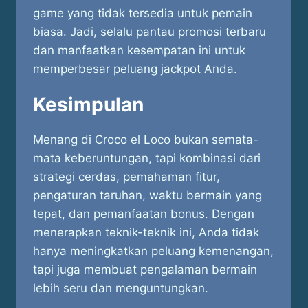
game yang tidak tersedia untuk pemain
biasa. Jadi, selalu pantau promosi terbaru
dan manfaatkan kesempatan ini untuk
memperbesar peluang jackpot Anda.
Kesimpulan
Menang di Croco el Loco bukan semata-
mata keberuntungan, tapi kombinasi dari
strategi cerdas, pemahaman fitur,
pengaturan taruhan, waktu bermain yang
tepat, dan pemanfaatan bonus. Dengan
menerapkan teknik-teknik ini, Anda tidak
hanya meningkatkan peluang kemenangan,
tapi juga membuat pengalaman bermain
lebih seru dan menguntungkan.