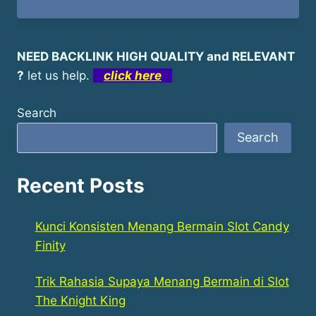
NEED BACKLINK HIGH QUALITY and RELEVANT
?
let us help.
click here
Search
Search
Recent Posts
Kunci Konsisten Menang Bermain Slot Candy
Finity
Trik Rahasia Supaya Menang Bermain di Slot
The Knight King