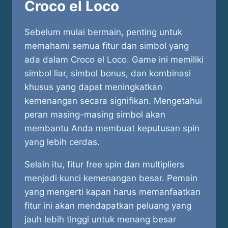
Croco el Loco
Sebelum mulai bermain, penting untuk
memahami semua fitur dan simbol yang
ada dalam Croco el Loco. Game ini memiliki
simbol liar, simbol bonus, dan kombinasi
khusus yang dapat meningkatkan
kemenangan secara signifikan. Mengetahui
peran masing-masing simbol akan
membantu Anda membuat keputusan spin
yang lebih cerdas.
Selain itu, fitur free spin dan multipliers
menjadi kunci kemenangan besar. Pemain
yang mengerti kapan harus memanfaatkan
fitur ini akan mendapatkan peluang yang
jauh lebih tinggi untuk menang besar