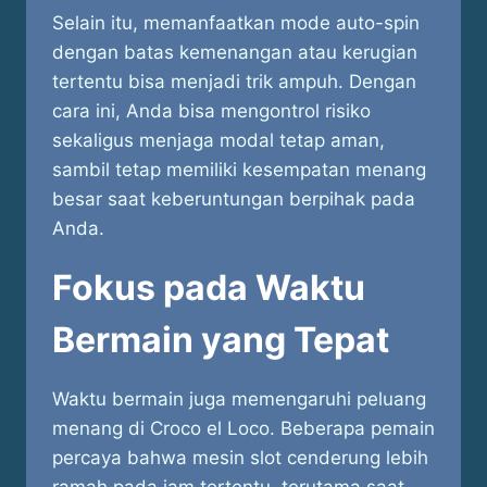
Selain itu, memanfaatkan mode auto-spin
dengan batas kemenangan atau kerugian
tertentu bisa menjadi trik ampuh. Dengan
cara ini, Anda bisa mengontrol risiko
sekaligus menjaga modal tetap aman,
sambil tetap memiliki kesempatan menang
besar saat keberuntungan berpihak pada
Anda.
Fokus pada Waktu
Bermain yang Tepat
Waktu bermain juga memengaruhi peluang
menang di Croco el Loco. Beberapa pemain
percaya bahwa mesin slot cenderung lebih