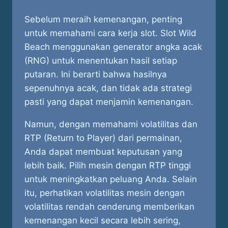
Sebelum meraih kemenangan, penting
untuk memahami cara kerja slot. Slot Wild
Beach menggunakan generator angka acak
(RNG) untuk menentukan hasil setiap
putaran. Ini berarti bahwa hasilnya
sepenuhnya acak, dan tidak ada strategi
pasti yang dapat menjamin kemenangan.
Namun, dengan memahami volatilitas dan
RTP (Return to Player) dari permainan,
Anda dapat membuat keputusan yang
lebih baik. Pilih mesin dengan RTP tinggi
untuk meningkatkan peluang Anda. Selain
itu, perhatikan volatilitas mesin dengan
volatilitas rendah cenderung memberikan
kemenangan kecil secara lebih sering,