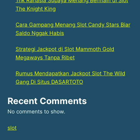
Trik Rahasia Supaya Menang Bermain di Slot
The Knight King
Cara Gampang Menang Slot Candy Stars Biar
Saldo Nggak Habis
Strategi Jackpot di Slot Mammoth Gold
Megaways Tanpa Ribet
Rumus Mendapatkan Jackpot Slot The Wild
Gang Di Situs DASARTOTO
Recent Comments
No comments to show.
slot