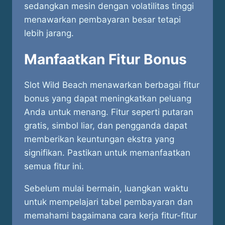
sedangkan mesin dengan volatilitas tinggi
menawarkan pembayaran besar tetapi
lebih jarang.
Manfaatkan Fitur Bonus
Slot Wild Beach menawarkan berbagai fitur
bonus yang dapat meningkatkan peluang
Anda untuk menang. Fitur seperti putaran
gratis, simbol liar, dan pengganda dapat
memberikan keuntungan ekstra yang
signifikan. Pastikan untuk memanfaatkan
semua fitur ini.
Sebelum mulai bermain, luangkan waktu
untuk mempelajari tabel pembayaran dan
memahami bagaimana cara kerja fitur-fitur