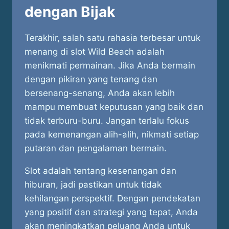
dengan Bijak
Terakhir, salah satu rahasia terbesar untuk
menang di slot Wild Beach adalah
menikmati permainan. Jika Anda bermain
dengan pikiran yang tenang dan
bersenang-senang, Anda akan lebih
mampu membuat keputusan yang baik dan
tidak terburu-buru. Jangan terlalu fokus
pada kemenangan alih-alih, nikmati setiap
putaran dan pengalaman bermain.
Slot adalah tentang kesenangan dan
hiburan, jadi pastikan untuk tidak
kehilangan perspektif. Dengan pendekatan
yang positif dan strategi yang tepat, Anda
akan meningkatkan peluang Anda untuk