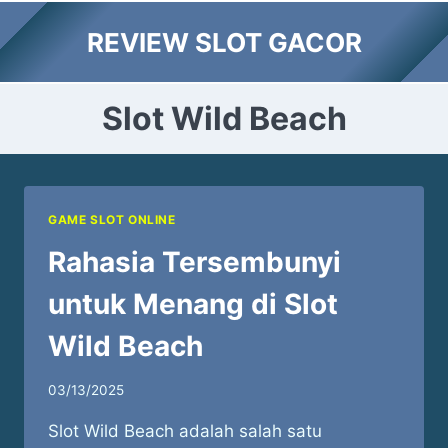
Skip
REVIEW SLOT GACOR
to
content
Slot Wild Beach
GAME SLOT ONLINE
Rahasia Tersembunyi
untuk Menang di Slot
Wild Beach
03/13/2025
Slot Wild Beach adalah salah satu