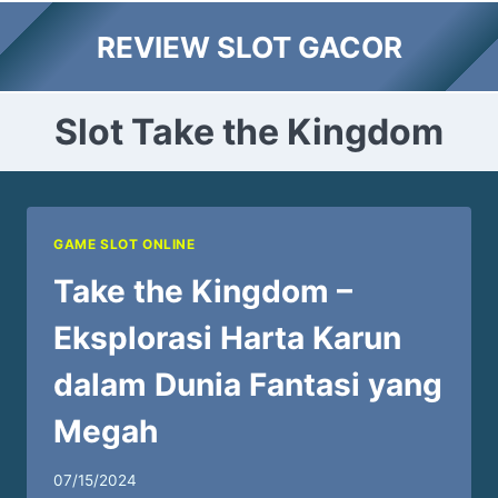
Skip
REVIEW SLOT GACOR
to
content
Slot Take the Kingdom
GAME SLOT ONLINE
Take the Kingdom –
Eksplorasi Harta Karun
dalam Dunia Fantasi yang
Megah
07/15/2024