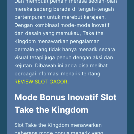
Dan membuat pemain merasa seolah-olah
mereka sedang berada di tengah-tengah
pertempuran untuk merebut kerajaan.
Dengan kombinasi mode-mode inovatif
dan desain yang memukau, Take the
Kingdom menawarkan pengalaman
bermain yang tidak hanya menarik secara
visual tetapi juga penuh dengan aksi dan
kejutan. Dibawah ini anda bisa melihat
berbagai informasi menarik tentang
REVIEW SLOT GACOR
.
Mode Bonus Inovatif Slot
Take the Kingdom
Slot Take the Kingdom menawarkan
beberapa mode bonus menarik yang