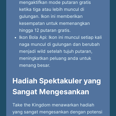
mengaktifkan mode putaran gratis
ketika tiga atau lebih muncul di
gulungan. Ikon ini memberikan
kesempatan untuk memenangkan
hingga 12 putaran gratis.
Ikon Bola Api: Ikon ini muncul setiap kali
naga muncul di gulungan dan berubah
menjadi wild setelah tujuh putaran,
meningkatkan peluang anda untuk
menang besar.
Hadiah Spektakuler yang
Sangat Mengesankan
Take the Kingdom menawarkan hadiah
yang sangat mengesankan dengan potensi