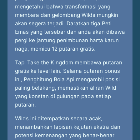
mengetahui bahwa transformasi yang
membara dan gelombang Wilds mungkin
akan segera terjadi. Daratkan tiga Peti
Emas yang tersebar dan anda akan dibawa
pergi ke jantung penimbunan harta karun
naga, memicu 12 putaran gratis.
Tapi Take the Kingdom membawa putaran
gratis ke level lain. Selama putaran bonus
ini, Penghitung Bola Api mengambil posisi
paling belakang, memastikan aliran Wild
yang konstan di gulungan pada setiap
putaran.
Wilds ini ditempatkan secara acak,
menambahkan lapisan kejutan ekstra dan
potensi kemenangan yang benar-benar