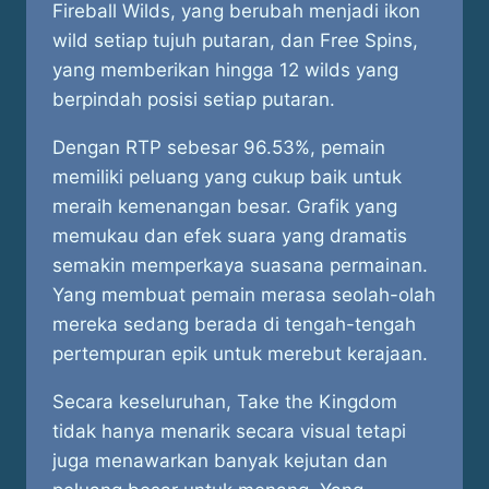
Fireball Wilds, yang berubah menjadi ikon
wild setiap tujuh putaran, dan Free Spins,
yang memberikan hingga 12 wilds yang
berpindah posisi setiap putaran.
Dengan RTP sebesar 96.53%, pemain
memiliki peluang yang cukup baik untuk
meraih kemenangan besar. Grafik yang
memukau dan efek suara yang dramatis
semakin memperkaya suasana permainan.
Yang membuat pemain merasa seolah-olah
mereka sedang berada di tengah-tengah
pertempuran epik untuk merebut kerajaan.
Secara keseluruhan, Take the Kingdom
tidak hanya menarik secara visual tetapi
juga menawarkan banyak kejutan dan