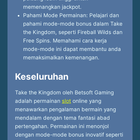
memenangkan jackpot.
Pahami Mode Permainan: Pelajari dan
pahami mode-mode bonus dalam Take
the Kingdom, seperti Fireball Wilds dan
Free Spins. Memahami cara kerja
mode-mode ini dapat membantu anda
memaksimalkan kemenangan.
Keseluruhan
Take the Kingdom oleh Betsoft Gaming
adalah permainan
slot
online yang
menawarkan pengalaman bermain yang
mendalam dengan tema fantasi abad
pertengahan. Permainan ini menonjol
dengan mode-mode bonus inovatif seperti