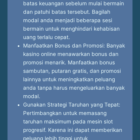
batas keuangan sebelum mulai bermain
dan patuhi batas tersebut. Bagilah
modal anda menjadi beberapa sesi
bermain untuk menghindari kehabisan
uang terlalu cepat.
Manfaatkan Bonus dan Promosi: Banyak
kasino online menawarkan bonus dan
promosi menarik. Manfaatkan bonus
sambutan, putaran gratis, dan promosi
lainnya untuk meningkatkan peluang
anda tanpa harus mengeluarkan banyak
modal.
Gunakan Strategi Taruhan yang Tepat:
Pertimbangkan untuk memasang
taruhan maksimum pada mesin slot
progresif. Karena ini dapat memberikan
peluang lebih tinggi untuk