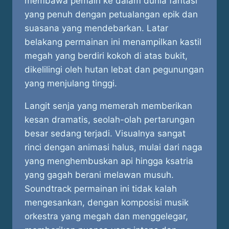
membawa pemain ke dalam dunia fantasi
yang penuh dengan petualangan epik dan
suasana yang mendebarkan. Latar
belakang permainan ini menampilkan kastil
megah yang berdiri kokoh di atas bukit,
dikelilingi oleh hutan lebat dan pegunungan
yang menjulang tinggi.
Langit senja yang memerah memberikan
kesan dramatis, seolah-olah pertarungan
besar sedang terjadi. Visualnya sangat
rinci dengan animasi halus, mulai dari naga
yang menghembuskan api hingga ksatria
yang gagah berani melawan musuh.
Soundtrack permainan ini tidak kalah
mengesankan, dengan komposisi musik
orkestra yang megah dan menggelegar,