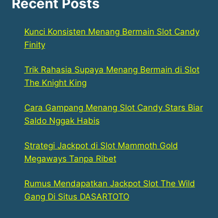
Recent Posts
Kunci Konsisten Menang Bermain Slot Candy
Finity
Trik Rahasia Supaya Menang Bermain di Slot
The Knight King
Cara Gampang Menang Slot Candy Stars Biar
Saldo Nggak Habis
Strategi Jackpot di Slot Mammoth Gold
Megaways Tanpa Ribet
Rumus Mendapatkan Jackpot Slot The Wild
Gang Di Situs DASARTOTO