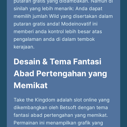
putaran gratis yang didambakan. Namun di
sinilah yang lebih menarik: Anda dapat
memilih jumlah Wild yang disertakan dalam
putaran gratis anda! Modeinovatif ini
memberi anda kontrol lebih besar atas
pengalaman anda di dalam tembok
kerajaan.
Desain & Tema Fantasi
Abad Pertengahan yang
Memikat
Take the Kingdom adalah slot online yang
dikembangkan oleh Betsoft dengan tema
fantasi abad pertengahan yang memikat.
Permainan ini menampilkan grafik yang