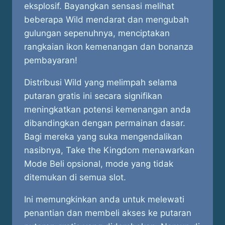
eksplosif. Bayangkan sensasi melihat
beberapa Wild mendarat dan mengubah
gulungan sepenuhnya, menciptakan
rangkaian ikon kemenangan dan bonanza
pembayaran!
Distribusi Wild yang melimpah selama
putaran gratis ini secara signifikan
meningkatkan potensi kemenangan anda
dibandingkan dengan permainan dasar.
Bagi mereka yang suka mengendalikan
nasibnya, Take the Kingdom menawarkan
Mode Beli opsional, mode yang tidak
ditemukan di semua slot.
Ini memungkinkan anda untuk melewati
penantian dan membeli akses ke putaran