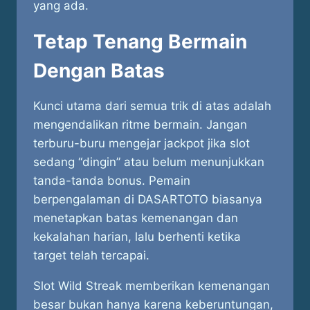
yang ada.
Tetap Tenang Bermain
Dengan Batas
Kunci utama dari semua trik di atas adalah
mengendalikan ritme bermain. Jangan
terburu-buru mengejar jackpot jika slot
sedang “dingin” atau belum menunjukkan
tanda-tanda bonus. Pemain
berpengalaman di DASARTOTO biasanya
menetapkan batas kemenangan dan
kekalahan harian, lalu berhenti ketika
target telah tercapai.
Slot Wild Streak memberikan kemenangan
besar bukan hanya karena keberuntungan,