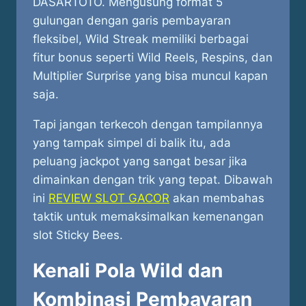
DASARTOTO. Mengusung format 5
gulungan dengan garis pembayaran
fleksibel, Wild Streak memiliki berbagai
fitur bonus seperti Wild Reels, Respins, dan
Multiplier Surprise yang bisa muncul kapan
saja.
Tapi jangan terkecoh dengan tampilannya
yang tampak simpel di balik itu, ada
peluang jackpot yang sangat besar jika
dimainkan dengan trik yang tepat. Dibawah
ini
REVIEW SLOT GACOR
akan membahas
taktik untuk memaksimalkan kemenangan
slot Sticky Bees.
Kenali Pola Wild dan
Kombinasi Pembayaran