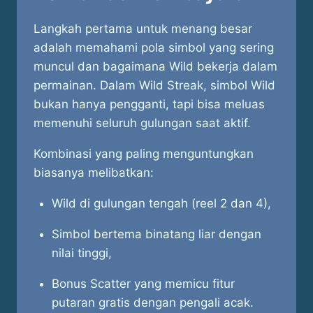
Langkah pertama untuk menang besar
adalah memahami pola simbol yang sering
muncul dan bagaimana Wild bekerja dalam
permainan. Dalam Wild Streak, simbol Wild
bukan hanya pengganti, tapi bisa meluas
memenuhi seluruh gulungan saat aktif.
Kombinasi yang paling menguntungkan
biasanya melibatkan:
Wild di gulungan tengah (reel 2 dan 4),
Simbol bertema binatang liar dengan
nilai tinggi,
Bonus Scatter yang memicu fitur
putaran gratis dengan pengali acak.