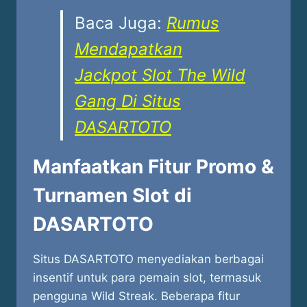
Baca Juga:
Rumus
Mendapatkan
Jackpot Slot The Wild
Gang Di Situs
DASARTOTO
Manfaatkan Fitur Promo &
Turnamen Slot di
DASARTOTO
Situs DASARTOTO menyediakan berbagai
insentif untuk para pemain slot, termasuk
pengguna Wild Streak. Beberapa fitur