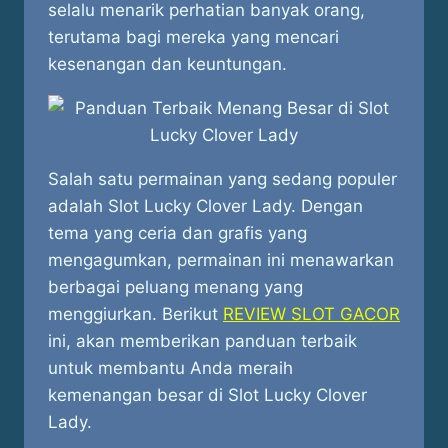
selalu menarik perhatian banyak orang,
terutama bagi mereka yang mencari
kesenangan dan keuntungan.
Salah satu permainan yang sedang populer
adalah Slot Lucky Clover Lady. Dengan
tema yang ceria dan grafis yang
mengagumkan, permainan ini menawarkan
berbagai peluang menang yang
menggiurkan. Berikut
REVIEW SLOT GACOR
ini, akan memberikan panduan terbaik
untuk membantu Anda meraih
kemenangan besar di Slot Lucky Clover
Lady.