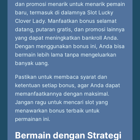
dan promosi menarik untuk menarik pemain
baru, termasuk di dalamnya Slot Lucky
Clover Lady. Manfaatkan bonus selamat
datang, putaran gratis, dan promosi lainnya
yang dapat meningkatkan bankroll Anda.
Dengan menggunakan bonus ini, Anda bisa
bermain lebih lama tanpa mengeluarkan
banyak uang.
Pastikan untuk membaca syarat dan
ketentuan setiap bonus, agar Anda dapat
memanfaatkannya dengan maksimal.
Jangan ragu untuk mencari slot yang
menawarkan bonus terbaik untuk
permainan ini.
Bermain dengan Strategi