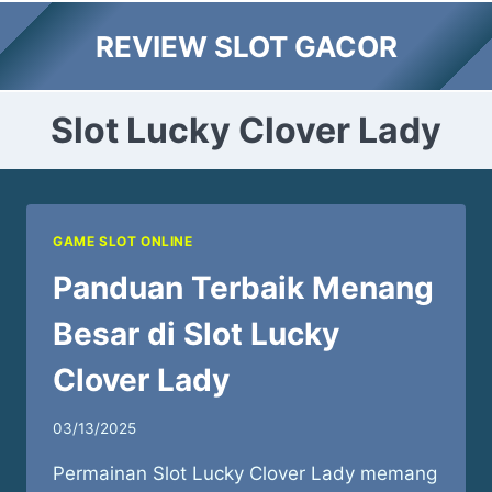
Skip
REVIEW SLOT GACOR
to
content
Slot Lucky Clover Lady
GAME SLOT ONLINE
Panduan Terbaik Menang
Besar di Slot Lucky
Clover Lady
03/13/2025
Permainan Slot Lucky Clover Lady memang