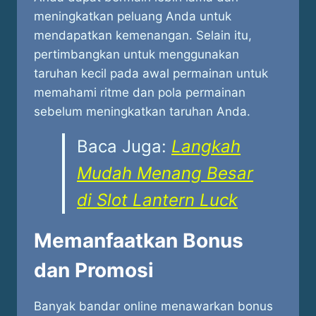
meningkatkan peluang Anda untuk
mendapatkan kemenangan. Selain itu,
pertimbangkan untuk menggunakan
taruhan kecil pada awal permainan untuk
memahami ritme dan pola permainan
sebelum meningkatkan taruhan Anda.
Baca Juga:
Langkah
Mudah Menang Besar
di Slot Lantern Luck
Memanfaatkan Bonus
dan Promosi
Banyak bandar online menawarkan bonus