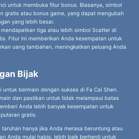
nci untuk membuka fitur bonus. Biasanya, simbol
an gratis atau bonus game, yang dapat mengubah
an yang lebih besar.
mendapatkan tiga atau lebih simbol Scatter di
is. Fitur ini memberikan Anda kesempatan untuk
arkan uang tambahan, meningkatkan peluang Anda
gan Bijak
i untuk bermain dengan sukses di Fa Cai Shen.
main dan pastikan untuk tidak melampaui batas
memberi Anda lebih banyak kesempatan untuk
putaran gratis.
n taruhan hanya jika Anda merasa beruntung atau
n Anda mulai habis, lebih baik berhenti untuk