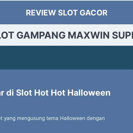
REVIEW SLOT GACOR
LOT GAMPANG MAXWIN SUP
 di Slot Hot Hot Halloween
lot yang mengusung tema Halloween dengan