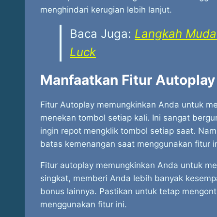
menghindari kerugian lebih lanjut.
Baca Juga:
Langkah Mudah
Luck
Manfaatkan Fitur Autoplay
Fitur Autoplay memungkinkan Anda untuk me
menekan tombol setiap kali. Ini sangat bergun
ingin repot mengklik tombol setiap saat. Na
batas kemenangan saat menggunakan fitur in
Fitur autoplay memungkinkan Anda untuk me
singkat, memberi Anda lebih banyak kesempa
bonus lainnya. Pastikan untuk tetap mengon
menggunakan fitur ini.