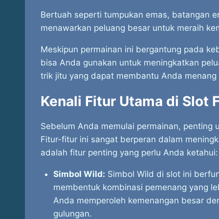
Bertuah seperti tumpukan emas, batangan e
menawarkan peluang besar untuk meraih ke
Meskipun permainan ini bergantung pada keb
bisa Anda gunakan untuk meningkatkan pelua
trik jitu yang dapat membantu Anda menang 
Kenali Fitur Utama di Slot 
Sebelum Anda memulai permainan, penting un
Fitur-fitur ini sangat berperan dalam menin
adalah fitur penting yang perlu Anda ketahui:
Simbol Wild:
Simbol Wild di slot ini berfu
membentuk kombinasi pemenang yang le
Anda memperoleh kemenangan besar den
gulungan.