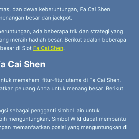
mas, dan dewa keberuntungan, Fa Cai Shen
menangan besar dan jackpot.
eruntungan, ada beberapa trik dan strategi yang
ng meraih hadiah besar. Berikut adalah beberapa
besar di Slot
Fa Cai Shen
.
Fa Cai Shen
tuk memahami fitur-fitur utama di Fa Cai Shen.
gkatkan peluang Anda untuk menang besar. Berikut
ngsi sebagai pengganti simbol lain untuk
bih menguntungkan. Simbol Wild dapat membantu
gan memanfaatkan posisi yang menguntungkan di