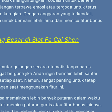
 tidak menguntungkan, cobalah untuk berhenti
 Jangan terbawa emosi atau tergoda untuk terus
 kerugian. Dengan anggaran yang terkendali,
 untuk bermain lebih lama dan memicu fitur bonus
ng Besar di Slot Fa Cai Shen
mutar gulungan secara otomatis tanpa harus
ngat berguna jika Anda ingin bermain lebih santai
 setiap saat. Namun, sangat penting untuk tetap
an saat menggunakan fitur ini.
isa memainkan lebih banyak putaran dalam waktu
uk memicu putaran gratis atau fitur bonus lainnya.
garan dan berhenti bermain jika telah mencapai