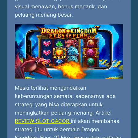
visual menawan, bonus menarik, dan
peluang menang besar.
Meski terlihat mengandalkan
keberuntungan semata, sebenarnya ada
strategi yang bisa diterapkan untuk
meningkatkan peluang menang. Artikel
REVIEW SLOT GACOR
ini akan membahas
strategi jitu untuk bermain Dragon
Kingdom: Eyes Of Fire, agar setiap putaran