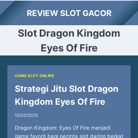
Skip
REVIEW SLOT GACOR
to
content
Slot Dragon Kingdom
Eyes Of Fire
GAME SLOT ONLINE
Strategi Jitu Slot Dragon
Kingdom Eyes Of Fire
12/03/2025
Dragon Kingdom: Eyes Of Fire menjadi
game favorit bagi pecinta slot daring berkat