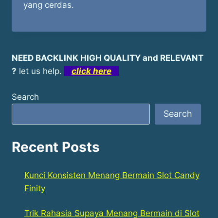
yang cerdas.
NEED BACKLINK HIGH QUALITY and RELEVANT
?
let us help.
click here
Search
Search
Recent Posts
Kunci Konsisten Menang Bermain Slot Candy
Finity
Trik Rahasia Supaya Menang Bermain di Slot