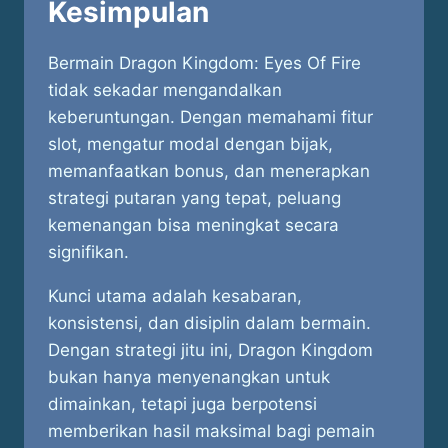
Kesimpulan
Bermain Dragon Kingdom: Eyes Of Fire
tidak sekadar mengandalkan
keberuntungan. Dengan memahami fitur
slot, mengatur modal dengan bijak,
memanfaatkan bonus, dan menerapkan
strategi putaran yang tepat, peluang
kemenangan bisa meningkat secara
signifikan.
Kunci utama adalah kesabaran,
konsistensi, dan disiplin dalam bermain.
Dengan strategi jitu ini, Dragon Kingdom
bukan hanya menyenangkan untuk
dimainkan, tetapi juga berpotensi
memberikan hasil maksimal bagi pemain