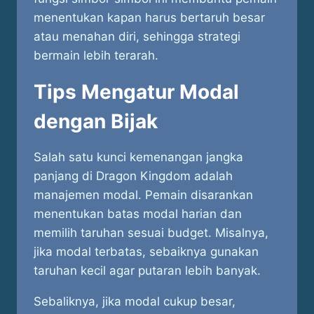
menentukan kapan harus bertaruh besar
atau menahan diri, sehingga strategi
bermain lebih terarah.
Tips Mengatur Modal
dengan Bijak
Salah satu kunci kemenangan jangka
panjang di Dragon Kingdom adalah
manajemen modal. Pemain disarankan
menentukan batas modal harian dan
memilih taruhan sesuai budget. Misalnya,
jika modal terbatas, sebaiknya gunakan
taruhan kecil agar putaran lebih banyak.
Sebaliknya, jika modal cukup besar,