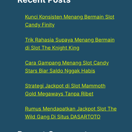
Kunci Konsisten Menang Bermain Slot
Candy Finity
Trik Rahasia Supaya Menang Bermain
di Slot The Knight King
Cara Gampang Menang Slot Candy
Stars Biar Saldo Nggak Habis
Strategi Jackpot di Slot Mammoth
Gold Megaways Tanpa Ribet
Rumus Mendapatkan Jackpot Slot The
Wild Gang Di Situs DASARTOTO