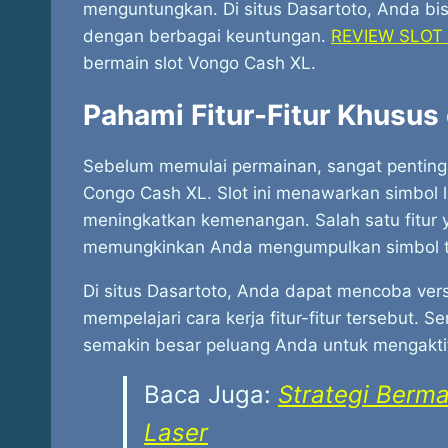
menguntungkan. Di situs Dasartoto, Anda b
dengan berbagai keuntungan.
REVIEW SLOT
bermain slot Vongo Cash XL.
Pahami Fitur-Fitur Khusus
Sebelum memulai permainan, sangat penting 
Congo Cash XL. Slot ini menawarkan simbol lia
meningkatkan kemenangan. Salah satu fitur y
memungkinkan Anda mengumpulkan simbol te
Di situs Dasartoto, Anda dapat mencoba vers
mempelajari cara kerja fitur-fitur tersebut. S
semakin besar peluang Anda untuk mengaktif
Baca Juga:
Strategi Berma
Laser