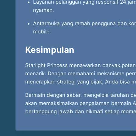
Layanan pelanggan yang responsif 24 ja
nyaman.
Antarmuka yang ramah pengguna dan kom
mobile.
Kesimpulan
Starlight Princess menawarkan banyak pote
menarik. Dengan memahami mekanisme permai
menerapkan strategi yang bijak, Anda bisa 
Bermain dengan sabar, mengelola taruhan de
akan memaksimalkan pengalaman bermain And
bertanggung jawab dan nikmati setiap mome