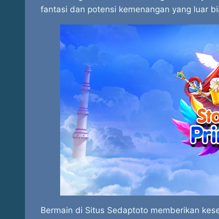
fantasi dan potensi kemenangan yang luar bi
Bermain di Situs Sedaptoto memberikan kes