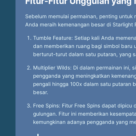
Fitur-Fitur Unggulan yan
Sebelum memulai permainan, penting untuk 
Anda meraih kemenangan besar di Starlight 
Tumble Feature: Setiap kali Anda memen
dan memberikan ruang bagi simbol baru 
berturut-turut dalam satu putaran, yang
Multiplier Wilds: Di dalam permainan ini, s
pengganda yang meningkatkan kemenangan
pengali hingga 100x dalam satu putaran
besar.
Free Spins: Fitur Free Spins dapat dipicu
gulungan. Fitur ini memberikan kesempat
kemungkinan adanya pengganda yang me