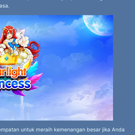
asa.
empatan untuk meraih kemenangan besar jika Anda