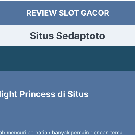
REVIEW SLOT GACOR
Situs Sedaptoto
ight Princess di Situs
 telah mencuri perhatian banyak pemain dengan tema