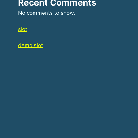
Recent Comments
No comments to show.
slot
demo slot