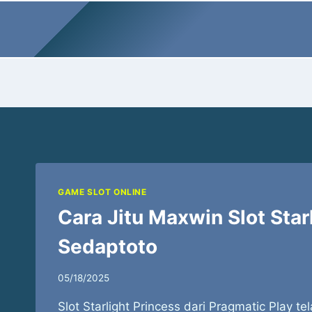
Skip
to
content
GAME SLOT ONLINE
Cara Jitu Maxwin Slot Starl
Sedaptoto
05/18/2025
Slot Starlight Princess dari Pragmatic Play