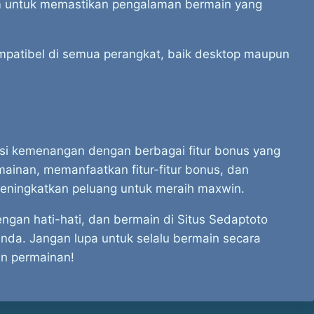
m untuk memastikan pengalaman bermain yang
patibel di semua perangkat, baik desktop maupun
nsi kemenangan dengan berbagai fitur bonus yang
nan, memanfaatkan fitur-fitur bonus, dan
meningkatkan peluang untuk meraih maxwin.
ngan hati-hati, dan bermain di Situs Sedaptoto
a. Jangan lupa untuk selalu bermain secara
n permainan!