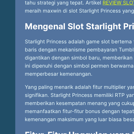
tahu strategi yang tepat. Artikel
REVIEW SLO
meraih maxwin di slot Starlight Princess y
Mengenal Slot Starlight Pr
Starlight Princess adalah game slot bertema 
baris dengan mekanisme pembayaran Tumble
digantikan dengan simbol baru, memberikan
ini dipenuhi dengan simbol permen berwarna
memperbesar kemenangan.
Yang paling menarik adalah fitur multiplier
signifikan. Starlight Princess memiliki RTP ya
memberikan kesempatan menang yang cukup a
memanfaatkan fitur-fitur bonus dengan tep
kemenangan maksimum yang luar biasa besa