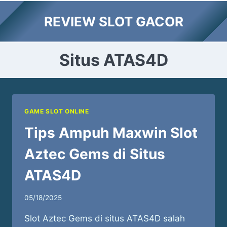
Skip
REVIEW SLOT GACOR
to
content
Situs ATAS4D
GAME SLOT ONLINE
Tips Ampuh Maxwin Slot
Aztec Gems di Situs
ATAS4D
05/18/2025
Slot Aztec Gems di situs ATAS4D salah