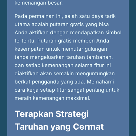
kemenangan besar.
Pada permainan ini, salah satu daya tarik
utama adalah putaran gratis yang bisa
Anda aktifkan dengan mendapatkan simbol
tertentu. Putaran gratis memberi Anda
kesempatan untuk memutar gulungan
tanpa mengeluarkan taruhan tambahan,
dan setiap kemenangan selama fitur ini
diaktifkan akan semakin menguntungkan
berkat pengganda yang ada. Memahami
cara kerja setiap fitur sangat penting untuk
meraih kemenangan maksimal.
Terapkan Strategi
Taruhan yang Cermat