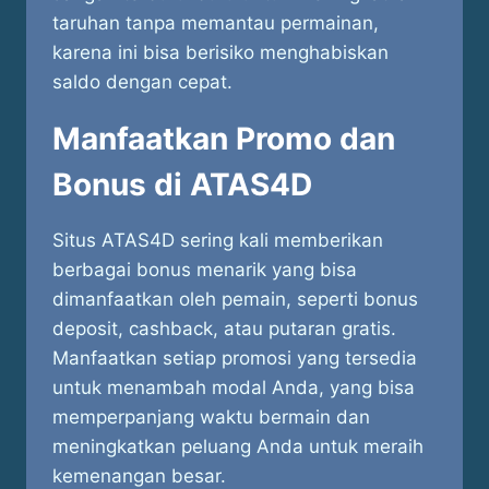
taruhan tanpa memantau permainan,
karena ini bisa berisiko menghabiskan
saldo dengan cepat.
Manfaatkan Promo dan
Bonus di ATAS4D
Situs ATAS4D sering kali memberikan
berbagai bonus menarik yang bisa
dimanfaatkan oleh pemain, seperti bonus
deposit, cashback, atau putaran gratis.
Manfaatkan setiap promosi yang tersedia
untuk menambah modal Anda, yang bisa
memperpanjang waktu bermain dan
meningkatkan peluang Anda untuk meraih
kemenangan besar.