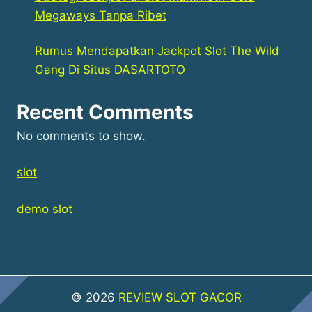
Megaways Tanpa Ribet
Rumus Mendapatkan Jackpot Slot The Wild
Gang Di Situs DASARTOTO
Recent Comments
No comments to show.
slot
demo slot
© 2026
REVIEW SLOT GACOR