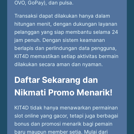
OVO, GoPay), dan pulsa.
Transaksi dapat dilakukan hanya dalam
hitungan menit, dengan dukungan layanan
pelanggan yang siap membantu selama 24
jam penuh. Dengan sistem keamanan
berlapis dan perlindungan data pengguna,
KIT4D memastikan setiap aktivitas bermain
dilakukan secara aman dan nyaman.
Daftar Sekarang dan
Nikmati Promo Menarik!
KIT4D tidak hanya menawarkan permainan
slot online yang gacor, tetapi juga berbagai
bonus dan promosi menarik bagi pemain
baru maupun member setia. Mulai dari