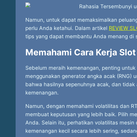
Namun, untuk dapat memaksimalkan peluang
perlu Anda ketahui. Dalam artikel
REVIEW S
tips yang dapat membantu Anda menang di s
Memahami Cara Kerja Slot
Sebelum meraih kemenangan, penting untuk m
menggunakan generator angka acak (RNG) untu
bahwa hasilnya sepenuhnya acak, dan tidak 
kemenangan.
Namun, dengan memahami volatilitas dan RTP
membuat keputusan yang lebih baik. Pilih m
Anda. Selain itu, perhatikan volatilitas mes
kemenangan kecil secara lebih sering, sedan