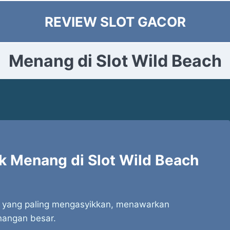
REVIEW SLOT GACOR
Menang di Slot Wild Beach
k Menang di Slot Wild Beach
n yang paling mengasyikkan, menawarkan
angan besar.