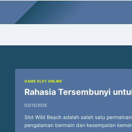
Skip
to
content
GAME SLOT ONLINE
Rahasia Tersembunyi untu
03/13/2025
Slot Wild Beach adalah salah satu permaina
pengalaman bermain dan kesempatan kemen