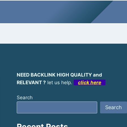
NEED BACKLINK HIGH QUALITY and
RELEVANT ?
let us help.
click here
Search
Search
Recent Posts