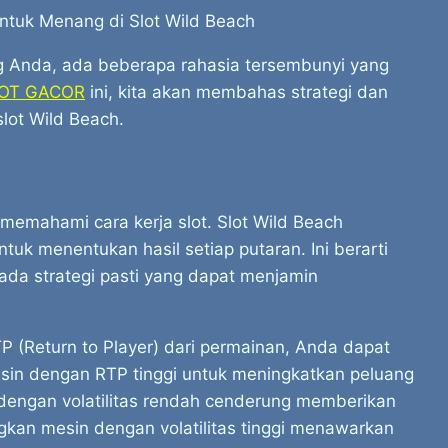
 Anda, ada beberapa rahasia tersembunyi yang
LOT GACOR
ini, kita akan membahas strategi dan
lot Wild Beach.
emahami cara kerja slot. Slot Wild Beach
k menentukan hasil setiap putaran. Ini berarti
ada strategi pasti yang dapat menjamin
 (Return to Player) dari permainan, Anda dapat
esin dengan RTP tinggi untuk meningkatkan peluang
in dengan volatilitas rendah cenderung memberikan
gkan mesin dengan volatilitas tinggi menawarkan