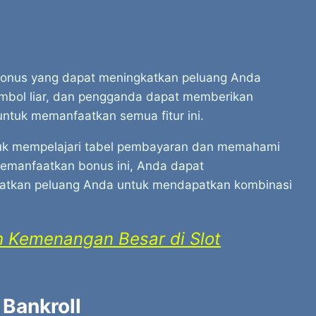
 bonus yang dapat meningkatkan peluang Anda
 simbol liar, dan pengganda dapat memberikan
untuk memanfaatkan semua fitur ini.
tuk mempelajari tabel pembayaran dan memahami
 memanfaatkan bonus ini, Anda dapat
atkan peluang Anda untuk mendapatkan kombinasi
h Kemenangan Besar di Slot
 Bankroll