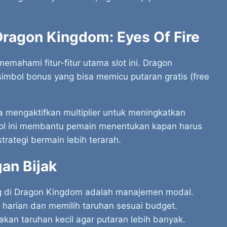
ragon Kingdom: Eyes Of Fire
mahami fitur-fitur utama slot ini. Dragon
imbol bonus yang bisa memicu putaran gratis (free
aga mengaktifkan multiplier untuk meningkatkan
l ini membantu pemain menentukan kapan harus
trategi bermain lebih terarah.
an Bijak
g di Dragon Kingdom adalah manajemen modal.
harian dan memilih taruhan sesuai budget.
akan taruhan kecil agar putaran lebih banyak.