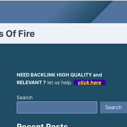
 Of Fire
NEED BACKLINK HIGH QUALITY and
RELEVANT ?
let us help.
click here
Search
Search
Recent Posts