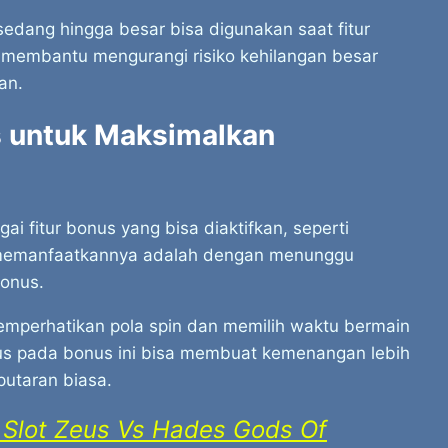
sedang hingga besar bisa digunakan saat fitur
i membantu mengurangi risiko kehilangan besar
an.
s untuk Maksimalkan
ai fitur bonus yang bisa diaktifkan, seperti
itu memanfaatkannya adalah dengan menunggu
bonus.
emperhatikan pola spin dan memilih waktu bermain
kus pada bonus ini bisa membuat kemenangan lebih
putaran biasa.
Slot Zeus Vs Hades Gods Of