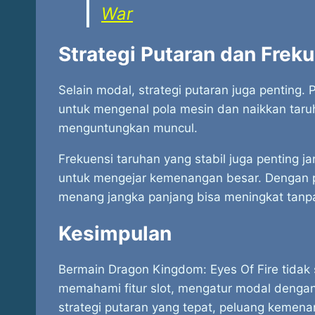
War
Strategi Putaran dan Frek
Selain modal, strategi putaran juga penting
untuk mengenal pola mesin dan naikkan taru
menguntungkan muncul.
Frekuensi taruhan yang stabil juga penting 
untuk mengejar kemenangan besar. Dengan p
menang jangka panjang bisa meningkat tanpa 
Kesimpulan
Bermain Dragon Kingdom: Eyes Of Fire tida
memahami fitur slot, mengatur modal denga
strategi putaran yang tepat, peluang kemena