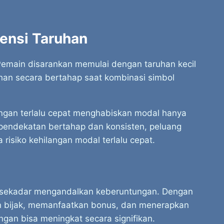
uensi Taruhan
. Pemain disarankan memulai dengan taruhan kecil
han secara bertahap saat kombinasi simbol
jangan terlalu cepat menghabiskan modal hanya
endekatan bertahap dan konsisten, peluang
risiko kehilangan modal terlalu cepat.
k sekadar mengandalkan keberuntungan. Dengan
n bijak, memanfaatkan bonus, dan menerapkan
ngan bisa meningkat secara signifikan.