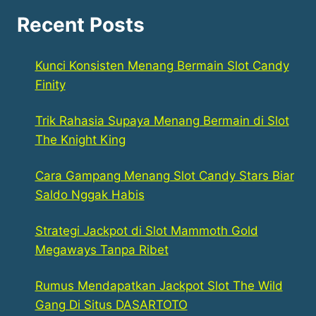
Recent Posts
Kunci Konsisten Menang Bermain Slot Candy
Finity
Trik Rahasia Supaya Menang Bermain di Slot
The Knight King
Cara Gampang Menang Slot Candy Stars Biar
Saldo Nggak Habis
Strategi Jackpot di Slot Mammoth Gold
Megaways Tanpa Ribet
Rumus Mendapatkan Jackpot Slot The Wild
Gang Di Situs DASARTOTO