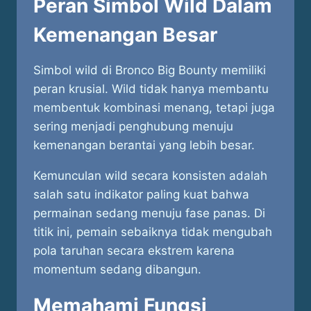
Peran Simbol Wild Dalam
Kemenangan Besar
Simbol wild di Bronco Big Bounty memiliki
peran krusial. Wild tidak hanya membantu
membentuk kombinasi menang, tetapi juga
sering menjadi penghubung menuju
kemenangan berantai yang lebih besar.
Kemunculan wild secara konsisten adalah
salah satu indikator paling kuat bahwa
permainan sedang menuju fase panas. Di
titik ini, pemain sebaiknya tidak mengubah
pola taruhan secara ekstrem karena
momentum sedang dibangun.
Memahami Fungsi