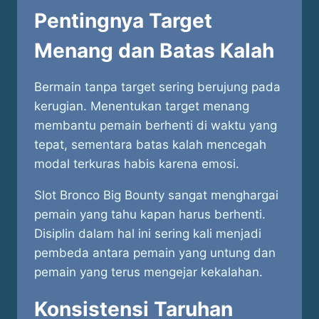
Pentingnya Target
Menang dan Batas Kalah
Bermain tanpa target sering berujung pada
kerugian. Menentukan target menang
membantu pemain berhenti di waktu yang
tepat, sementara batas kalah mencegah
modal terkuras habis karena emosi.
Slot Bronco Big Bounty sangat menghargai
pemain yang tahu kapan harus berhenti.
Disiplin dalam hal ini sering kali menjadi
pembeda antara pemain yang untung dan
pemain yang terus mengejar kekalahan.
Konsistensi Taruhan