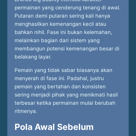
permainan yang cenderung tenang di awal.
Putaran demi putaran sering kali hanya
menghasilkan kemenangan kecil atau
bahkan nihil. Fase ini bukan kelemahan,
melainkan bagian dari sistem yang
membangun potensi kemenangan besar di
belakang layar.
Pemain yang tidak sabar biasanya akan
menyerah di fase ini. Padahal, justru
pemain yang bertahan dan konsisten
sering menjadi pihak yang menikmati hasil
terbesar ketika permainan mulai berubah
ritmenya.
Pola Awal Sebelum