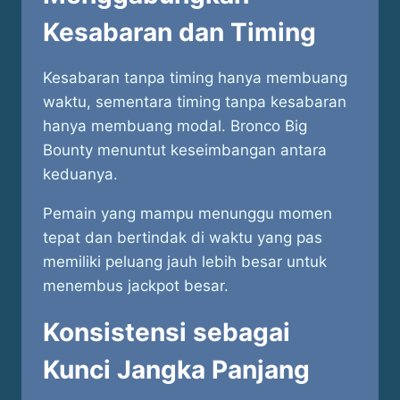
Kesabaran dan Timing
Kesabaran tanpa timing hanya membuang
waktu, sementara timing tanpa kesabaran
hanya membuang modal. Bronco Big
Bounty menuntut keseimbangan antara
keduanya.
Pemain yang mampu menunggu momen
tepat dan bertindak di waktu yang pas
memiliki peluang jauh lebih besar untuk
menembus jackpot besar.
Konsistensi sebagai
Kunci Jangka Panjang