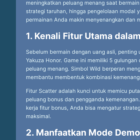
meningkatkan peluang menang saat bermain sl
strategi taruhan, hingga pengelolaan modal 
permainan Anda makin menyenangkan dan 
1. Kenali Fitur Utama dala
Sebelum bermain dengan uang asli, penting u
Yakuza Honor. Game ini memiliki 5 gulungan
peluang menang. Simbol Wild berperan mengga
membantu membentuk kombinasi kemenang
Fitur Scatter adalah kunci untuk memicu pu
peluang bonus dan pengganda kemenangan. D
kerja fitur bonus, Anda bisa mengatur stra
maksimal.
2. Manfaatkan Mode Demo