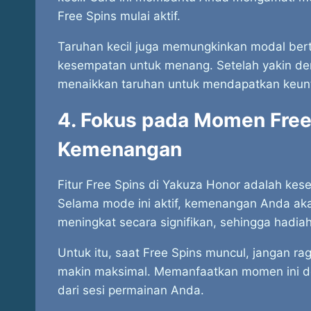
Free Spins mulai aktif.
Taruhan kecil juga memungkinkan modal ber
kesempatan untuk menang. Setelah yakin deng
menaikkan taruhan untuk mendapatkan keunt
4. Fokus pada Momen Fre
Kemenangan
Fitur Free Spins di Yakuza Honor adalah k
Selama mode ini aktif, kemenangan Anda ak
meningkat secara signifikan, sehingga hadiah
Untuk itu, saat Free Spins muncul, jangan 
makin maksimal. Memanfaatkan momen ini de
dari sesi permainan Anda.