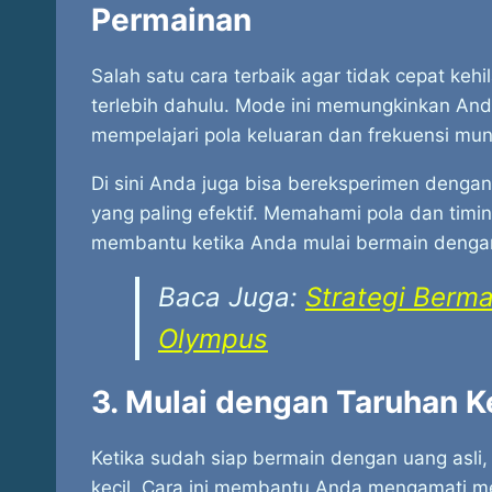
Permainan
Salah satu cara terbaik agar tidak cepat 
terlebih dahulu. Mode ini memungkinkan Anda
mempelajari pola keluaran dan frekuensi mun
Di sini Anda juga bisa bereksperimen deng
yang paling efektif. Memahami pola dan timi
membantu ketika Anda mulai bermain dengan
Baca Juga:
Strategi Berma
Olympus
3. Mulai dengan Taruhan 
Ketika sudah siap bermain dengan uang asli
kecil. Cara ini membantu Anda mengamati mes