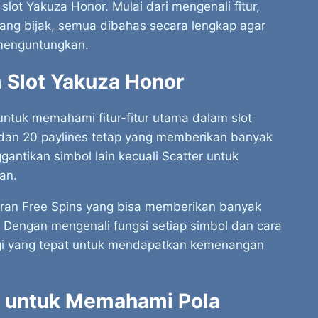
ot Yakuza Honor. Mulai dari mengenali fitur,
yang bijak, semua dibahas secara lengkap agar
menguntungkan.
m Slot Yakuza Honor
ntuk memahami fitur-fitur utama dalam slot
 dan 20 paylines tetap yang memberikan banyak
ntikan simbol lain kecuali Scatter untuk
an.
taran Free Spins yang bisa memberikan banyak
engan mengenali fungsi setiap simbol dan cara
tegi yang tepat untuk mendapatkan kemenangan
 untuk Memahami Pola