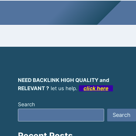
NEED BACKLINK HIGH QUALITY and
RELEVANT ?
let us help.
click here
Search
Search
Recent Posts