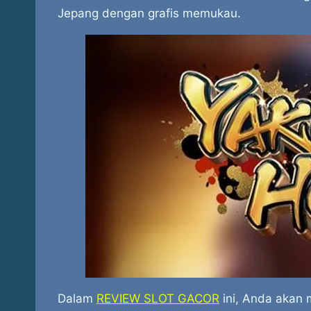
Jepang dengan grafis memukau.
Dalam
REVIEW SLOT GACOR
ini, Anda akan 