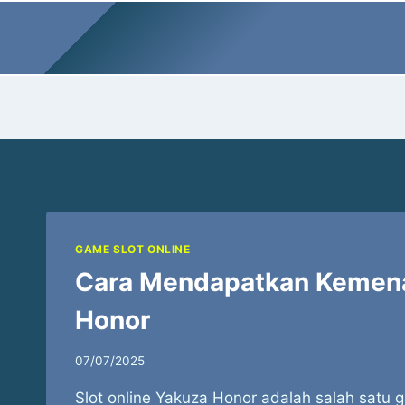
Skip
to
content
GAME SLOT ONLINE
Cara Mendapatkan Kemena
Honor
07/07/2025
Slot online Yakuza Honor adalah salah satu