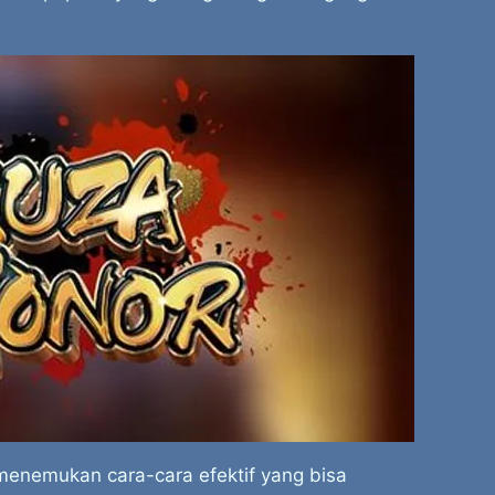
menemukan cara-cara efektif yang bisa