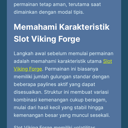
permainan tetap aman, terutama saat
dimainkan dengan modal tipis.
Memahami Karakteristik
Slot Viking Forge
Langkah awal sebelum memulai permainan
adalah memahami karakteristik utama
Slot
Viking Forge
. Permainan ini biasanya
memiliki jumlah gulungan standar dengan
beberapa paylines aktif yang dapat
disesuaikan. Struktur ini membuat variasi
kombinasi kemenangan cukup beragam,
mulai dari hasil kecil yang stabil hingga
kemenangan besar yang muncul sesekali.
Slot Viking Forge memiliki volatilitas