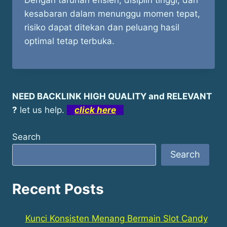
Dengan taruhan efisien, disiplin tinggi, dan
kesabaran dalam menunggu momen tepat,
risiko dapat ditekan dan peluang hasil
optimal tetap terbuka.
NEED BACKLINK HIGH QUALITY and RELEVANT
?
let us help.
click here
Search
Search
Recent Posts
Kunci Konsisten Menang Bermain Slot Candy