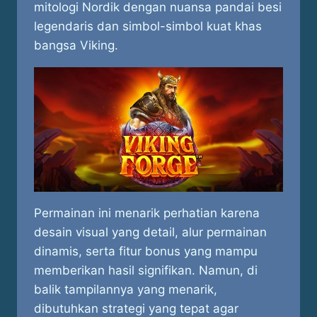
mitologi Nordik dengan nuansa pandai besi
legendaris dan simbol-simbol kuat khas
bangsa Viking.
Permainan ini menarik perhatian karena
desain visual yang detail, alur permainan
dinamis, serta fitur bonus yang mampu
memberikan hasil signifikan. Namun, di
balik tampilannya yang menarik,
dibutuhkan strategi yang tepat agar