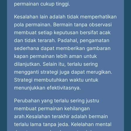
permainan cukup tinggi.
Kesalahan lain adalah tidak memperhatikan
pola permainan. Bermain tanpa observasi
membuat setiap keputusan bersifat acak
dan tidak terarah. Padahal, pengamatan
sederhana dapat memberikan gambaran
kapan permainan lebih aman untuk
dilanjutkan. Selain itu, terlalu sering
mengganti strategi juga dapat merugikan.
Strategi membutuhkan waktu untuk
menunjukkan efektivitasnya.
Perubahan yang terlalu sering justru
membuat permainan kehilangan
arah.Kesalahan terakhir adalah bermain
terlalu lama tanpa jeda. Kelelahan mental