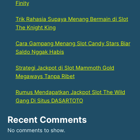
Finity
Trik Rahasia Supaya Menang Bermain di Slot
The Knight King
Cara Gampang Menang Slot Candy Stars Biar
Saldo Nggak Habis
Strategi Jackpot di Slot Mammoth Gold
Megaways Tanpa Ribet
Rumus Mendapatkan Jackpot Slot The Wild
Gang Di Situs DASARTOTO
Recent Comments
No comments to show.