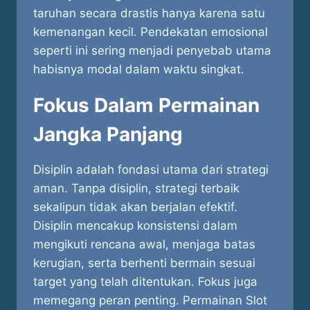
taruhan secara drastis hanya karena satu
kemenangan kecil. Pendekatan emosional
seperti ini sering menjadi penyebab utama
habisnya modal dalam waktu singkat.
Fokus Dalam Permainan
Jangka Panjang
Disiplin adalah fondasi utama dari strategi
aman. Tanpa disiplin, strategi terbaik
sekalipun tidak akan berjalan efektif.
Disiplin mencakup konsistensi dalam
mengikuti rencana awal, menjaga batas
kerugian, serta berhenti bermain sesuai
target yang telah ditentukan. Fokus juga
memegang peran penting. Permainan Slot