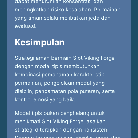
dapat menurunkan konsentrasi dan
meningkatkan risiko kesalahan. Permainan
yang aman selalu melibatkan jeda dan
evaluasi.
Kesimpulan
Strategi aman bermain Slot Viking Forge
dengan modal tipis membutuhkan
kombinasi pemahaman karakteristik
permainan, pengelolaan modal yang
disiplin, pengamatan pola putaran, serta
kontrol emosi yang baik.
Modal tipis bukan penghalang untuk
menikmati Slot Viking Forge, asalkan
strategi diterapkan dengan konsisten.