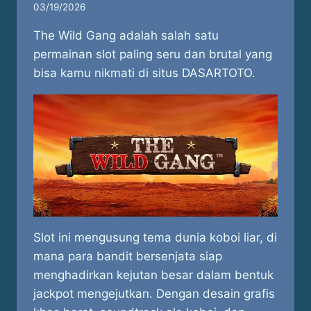
03/19/2026
The Wild Gang adalah salah satu
permainan slot paling seru dan brutal yang
bisa kamu nikmati di situs DASARTOTO.
Slot ini mengusung tema dunia koboi liar, di
mana para bandit bersenjata siap
menghadirkan kejutan besar dalam bentuk
jackpot mengejutkan. Dengan desain grafis