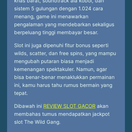
khas barat, soundtrack ala koboi, dan
sistem 5 gulungan dengan 1.024 cara
menang, game ini menawarkan
pengalaman yang mendebarkan sekaligus
berpeluang tinggi membayar besar.
Slot ini juga dipenuhi fitur bonus seperti
wilds, scatter, dan free spins, yang mampu
mengubah putaran biasa menjadi
kemenangan spektakuler. Namun, agar
bisa benar-benar menaklukkan permainan
ini, kamu harus tahu rumus bermain yang
tepat.
Dibawah ini
REVIEW SLOT GACOR
akan
membahas tumus mendapatkan jackpot
slot The Wild Gang.