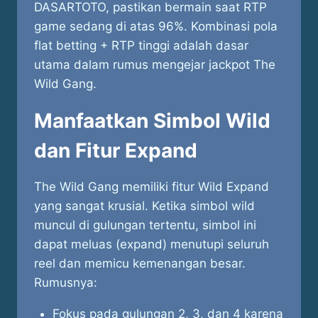
DASARTOTO, pastikan bermain saat RTP
game sedang di atas 96%. Kombinasi pola
flat betting + RTP tinggi adalah dasar
utama dalam rumus mengejar jackpot The
Wild Gang.
Manfaatkan Simbol Wild
dan Fitur Expand
The Wild Gang memiliki fitur Wild Expand
yang sangat krusial. Ketika simbol wild
muncul di gulungan tertentu, simbol ini
dapat meluas (expand) menutupi seluruh
reel dan memicu kemenangan besar.
Rumusnya:
Fokus pada gulungan 2, 3, dan 4 karena