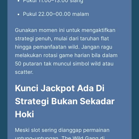
Pukul 11.00–13.00 siang
Pukul 22.00–00.00 malam
Gunakan momen ini untuk mengaktifkan
strategi penuh, mulai dari taruhan flat
hingga pemanfaatan wild. Jangan ragu
melakukan rotasi game harian bila dalam
50 putaran tak muncul simbol wild atau
scatter.
Kunci Jackpot Ada Di
Strategi Bukan Sekadar
Hoki
Meski slot sering dianggap permainan
untung-untungan, The Wild Gang di