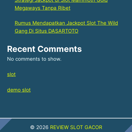
Strategi Jackpot di Slot Mammoth Gold
Megaways Tanpa Ribet
Rumus Mendapatkan Jackpot Slot The Wild
Gang Di Situs DASARTOTO
Recent Comments
No comments to show.
slot
demo slot
© 2026
REVIEW SLOT GACOR