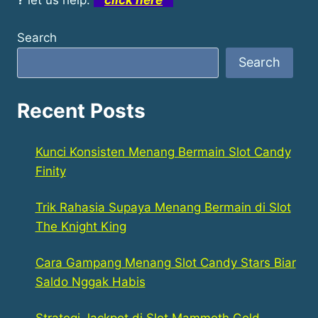
?
let us help.
click here
Search
Search
Recent Posts
Kunci Konsisten Menang Bermain Slot Candy
Finity
Trik Rahasia Supaya Menang Bermain di Slot
The Knight King
Cara Gampang Menang Slot Candy Stars Biar
Saldo Nggak Habis