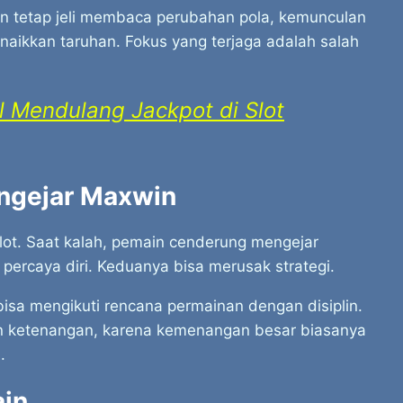
 tetap jeli membaca perubahan pola, kemunculan
naikkan taruhan. Fokus yang terjaga adalah salah
l Mendulang Jackpot di Slot
ngejar Maxwin
ot. Saat kalah, pemain cenderung mengejar
 percaya diri. Keduanya bisa merusak strategi.
isa mengikuti rencana permainan dengan disiplin.
an ketenangan, karena kemenangan besar biasanya
.
ain