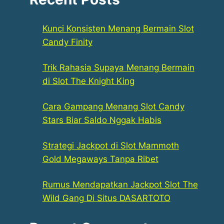
Kunci Konsisten Menang Bermain Slot
Candy Finity
Trik Rahasia Supaya Menang Bermain
di Slot The Knight King
Cara Gampang Menang Slot Candy
Stars Biar Saldo Nggak Habis
Strategi Jackpot di Slot Mammoth
Gold Megaways Tanpa Ribet
Rumus Mendapatkan Jackpot Slot The
Wild Gang Di Situs DASARTOTO