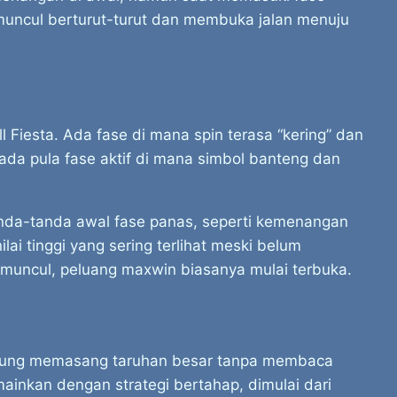
a muncul berturut-turut dan membuka jalan menuju
l Fiesta. Ada fase di mana spin terasa “kering” dan
ada pula fase aktif di mana simbol banteng dan
nda-tanda awal fase panas, seperti kemenangan
lai tinggi yang sering terlihat meski belum
muncul, peluang maxwin biasanya mulai terbuka.
gsung memasang taruhan besar tanpa membaca
imainkan dengan strategi bertahap, dimulai dari