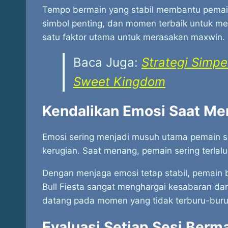
Tempo bermain yang stabil membantu pemain
simbol penting, dan momen terbaik untuk me
satu faktor utama untuk merasakan maxwin.
Baca Juga:
Strategi Simpe
Sweet Kingdom
Kendalikan Emosi Saat Me
Emosi sering menjadi musuh utama pemain sl
kerugian. Saat menang, pemain sering terlalu
Dengan menjaga emosi tetap stabil, pemain b
Bull Fiesta sangat menghargai kesabaran d
datang pada momen yang tidak terburu-buru
Evaluasi Setiap Sesi Berm