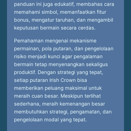
panduan ini juga edukatif, membahas cara
memahami simbol, memanfaatkan fitur
bonus, mengatur taruhan, dan mengambil
keputusan bermain secara cerdas.
Pemahaman mengenai mekanisme
permainan, pola putaran, dan pengelolaan
risiko menjadi kunci agar pengalaman
bermain tetap menyenangkan sekaligus
produktif. Dengan strategi yang tepat,
setiap putaran Irish Crown bisa
memberikan peluang maksimal untuk
meraih cuan besar. Meskipun terlihat
sederhana, meraih kemenangan besar
membutuhkan strategi, pengamatan, dan
pengelolaan modal yang tepat.