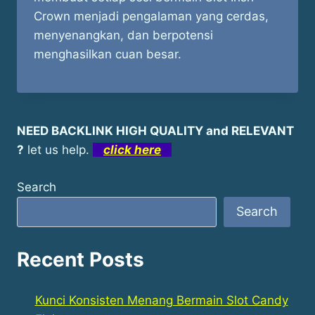
Crown menjadi pengalaman yang cerdas,
menyenangkan, dan berpotensi
menghasilkan cuan besar.
NEED BACKLINK HIGH QUALITY and RELEVANT
?
let us help.
click here
Search
Search
Recent Posts
Kunci Konsisten Menang Bermain Slot Candy