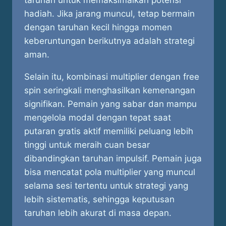
taruhan untuk memaksimalkan potensi
hadiah. Jika jarang muncul, tetap bermain
dengan taruhan kecil hingga momen
keberuntungan berikutnya adalah strategi
aman.
Selain itu, kombinasi multiplier dengan free
spin seringkali menghasilkan kemenangan
signifikan. Pemain yang sabar dan mampu
mengelola modal dengan tepat saat
putaran gratis aktif memiliki peluang lebih
tinggi untuk meraih cuan besar
dibandingkan taruhan impulsif. Pemain juga
bisa mencatat pola multiplier yang muncul
selama sesi tertentu untuk strategi yang
lebih sistematis, sehingga keputusan
taruhan lebih akurat di masa depan.