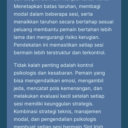
Menetapkan batas taruhan, membagi
modal dalam beberapa sesi, serta
menaikkan taruhan secara bertahap sesuai
peluang membantu pemain bertahan lebih
lama dan mengurangi risiko kerugian.
Pendekatan ini memastikan setiap sesi
bermain lebih terstruktur dan terkontrol.
Tidak kalah penting adalah kontrol
psikologis dan kesabaran. Pemain yang
bisa mengendalikan emosi, mengambil
jeda, mencatat pola kemenangan, dan
melakukan evaluasi kecil setelah setiap
sesi memiliki keunggulan strategis.
Kombinasi strategi teknis, manajemen
modal, dan pengendalian psikologis
membuat setiap sesi bermain Slot Irish