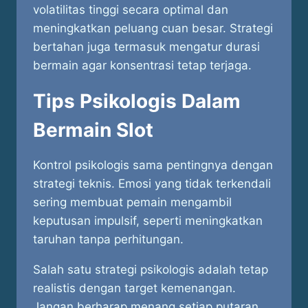
volatilitas tinggi secara optimal dan
meningkatkan peluang cuan besar. Strategi
bertahan juga termasuk mengatur durasi
bermain agar konsentrasi tetap terjaga.
Tips Psikologis Dalam
Bermain Slot
Kontrol psikologis sama pentingnya dengan
strategi teknis. Emosi yang tidak terkendali
sering membuat pemain mengambil
keputusan impulsif, seperti meningkatkan
taruhan tanpa perhitungan.
Salah satu strategi psikologis adalah tetap
realistis dengan target kemenangan.
Jangan berharap menang setiap putaran,