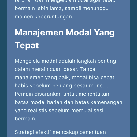
taruhan dan mengelola modal agar tetap
bermain lebih lama, sambil menunggu
momen keberuntungan.
Manajemen Modal Yang
Tepat
Mengelola modal adalah langkah penting
dalam meraih cuan besar. Tanpa
manajemen yang baik, modal bisa cepat
habis sebelum peluang besar muncul.
Pemain disarankan untuk menentukan
batas modal harian dan batas kemenangan
yang realistis sebelum memulai sesi
bermain.
Strategi efektif mencakup penentuan