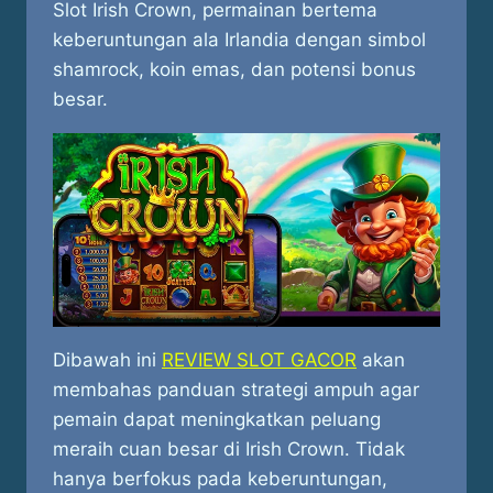
Slot Irish Crown, permainan bertema
keberuntungan ala Irlandia dengan simbol
shamrock, koin emas, dan potensi bonus
besar.
Dibawah ini
REVIEW SLOT GACOR
akan
membahas panduan strategi ampuh agar
pemain dapat meningkatkan peluang
meraih cuan besar di Irish Crown. Tidak
hanya berfokus pada keberuntungan,