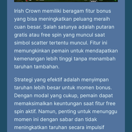
Irish Crown memiliki beragam fitur bonus
yang bisa meningkatkan peluang meraih
cuan besar. Salah satunya adalah putaran
gratis atau free spin yang muncul saat
simbol scatter tertentu muncul. Fitur ini
memungkinkan pemain untuk mendapatkan
kemenangan lebih tinggi tanpa menambah
taruhan tambahan.
Strategi yang efektif adalah menyimpan
taruhan lebih besar untuk momen bonus.
Dengan modal yang cukup, pemain dapat
memaksimalkan keuntungan saat fitur free
spin aktif. Namun, penting untuk menunggu
momen ini dengan sabar dan tidak
meningkatkan taruhan secara impulsif