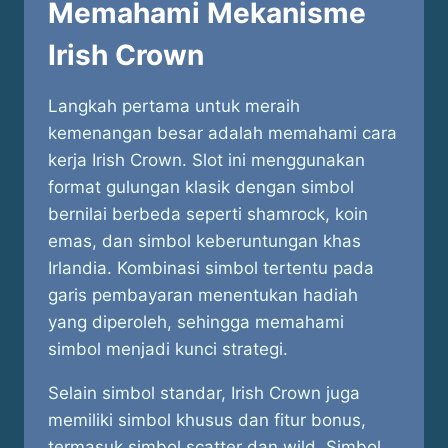
Memahami Mekanisme
Irish Crown
Langkah pertama untuk meraih
kemenangan besar adalah memahami cara
kerja Irish Crown. Slot ini menggunakan
format gulungan klasik dengan simbol
bernilai berbeda seperti shamrock, koin
emas, dan simbol keberuntungan khas
Irlandia. Kombinasi simbol tertentu pada
garis pembayaran menentukan hadiah
yang diperoleh, sehingga memahami
simbol menjadi kunci strategi.
Selain simbol standar, Irish Crown juga
memiliki simbol khusus dan fitur bonus,
termasuk simbol scatter dan wild. Simbol