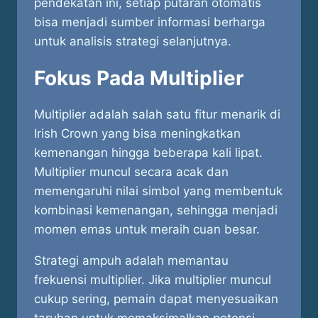
pendekatan ini, setiap putaran otomatis
bisa menjadi sumber informasi berharga
untuk analisis strategi selanjutnya.
Fokus Pada Multiplier
Multiplier adalah salah satu fitur menarik di
Irish Crown yang bisa meningkatkan
kemenangan hingga beberapa kali lipat.
Multiplier muncul secara acak dan
memengaruhi nilai simbol yang membentuk
kombinasi kemenangan, sehingga menjadi
momen emas untuk meraih cuan besar.
Strategi ampuh adalah memantau
frekuensi multiplier. Jika multiplier muncul
cukup sering, pemain dapat menyesuaikan