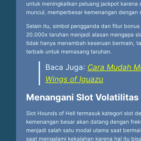
untuk meningkatkan peluang jackpot karena s
muncul, memperbesar kemenangan dengan si
Selain itu, simbol pengganda dan fitur bonu
20.000x taruhan menjadi alasan mengapa slot 
tidak hanya menambah keseruan bermain, 
terbaik untuk memasang taruhan.
Baca Juga
:
Cara Mudah Me
Wings of Iguazu
Menangani Slot Volatilitas
Slot Hounds of Hell termasuk kategori slot de
kemenangan besar akan datang dengan frekue
menjadi salah satu modal utama saat bermain
saat mengalami kekalahan karena hal itu bi