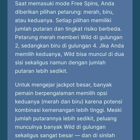
Saat memasuki mode Free Spins, Anda
diberikan pilihan petarung: merah, biru,
atau keduanya. Setiap pilihan memiliki
jumlah putaran dan tingkat risiko berbeda.
Petarung merah memberi Wild di gulungan
2, sedangkan biru di gulungan 4. Jika Anda
memilih keduanya, Wild bisa muncul di dua
sisi sekaligus namun dengan jumlah
putaran lebih sedikit.
Untuk mengejar jackpot besar, banyak
pemain berpengalaman memilih opsi
keduanya (merah dan biru) karena potensi
kombinasi kemenangan lebih tinggi. Meski
jumlah putarannya lebih sedikit, peluang
munculnya banyak Wild di gulungan
sekaligus sangat besar — dan di sinilah