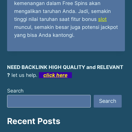
kemenangan dalam Free Spins akan
mengalikan taruhan Anda. Jadi, semakin
tinggi nilai taruhan saat fitur bonus
slot
muncul, semakin besar juga potensi jackpot
yang bisa Anda kantongi.
NEED BACKLINK HIGH QUALITY and RELEVANT
?
let us help.
click here
Search
Search
Recent Posts