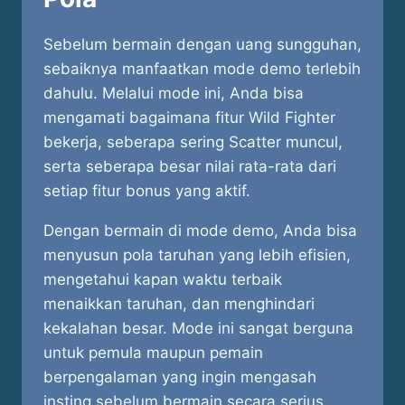
Sebelum bermain dengan uang sungguhan,
sebaiknya manfaatkan mode demo terlebih
dahulu. Melalui mode ini, Anda bisa
mengamati bagaimana fitur Wild Fighter
bekerja, seberapa sering Scatter muncul,
serta seberapa besar nilai rata-rata dari
setiap fitur bonus yang aktif.
Dengan bermain di mode demo, Anda bisa
menyusun pola taruhan yang lebih efisien,
mengetahui kapan waktu terbaik
menaikkan taruhan, dan menghindari
kekalahan besar. Mode ini sangat berguna
untuk pemula maupun pemain
berpengalaman yang ingin mengasah
insting sebelum bermain secara serius.