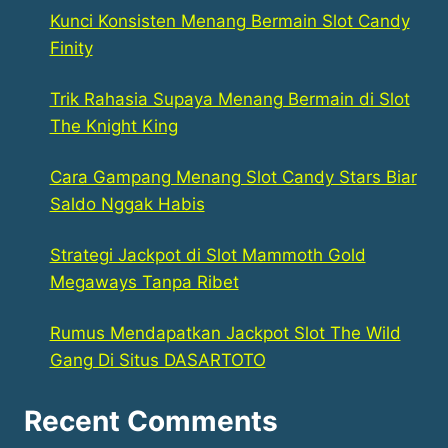
Kunci Konsisten Menang Bermain Slot Candy
Finity
Trik Rahasia Supaya Menang Bermain di Slot
The Knight King
Cara Gampang Menang Slot Candy Stars Biar
Saldo Nggak Habis
Strategi Jackpot di Slot Mammoth Gold
Megaways Tanpa Ribet
Rumus Mendapatkan Jackpot Slot The Wild
Gang Di Situs DASARTOTO
Recent Comments