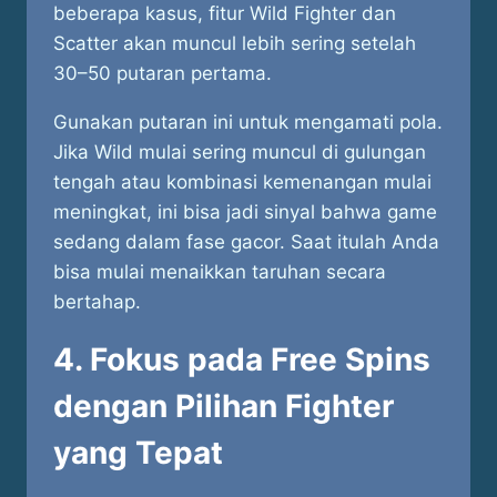
beberapa kasus, fitur Wild Fighter dan
Scatter akan muncul lebih sering setelah
30–50 putaran pertama.
Gunakan putaran ini untuk mengamati pola.
Jika Wild mulai sering muncul di gulungan
tengah atau kombinasi kemenangan mulai
meningkat, ini bisa jadi sinyal bahwa game
sedang dalam fase gacor. Saat itulah Anda
bisa mulai menaikkan taruhan secara
bertahap.
4. Fokus pada Free Spins
dengan Pilihan Fighter
yang Tepat