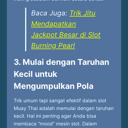
Baca Juga:
Trik Jitu
Mendapatkan
Jackpot Besar di Slot
Burning Pearl
3. Mulai dengan Taruhan
Kecil untuk
Mengumpulkan Pola
Trik umum tapi sangat efektif dalam slot
Muay Thai adalah memulai dengan taruhan
kecil. Hal ini penting agar Anda bisa
membaca “mood” mesin slot. Dalam