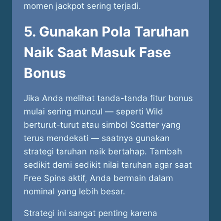
momen jackpot sering terjadi.
5. Gunakan Pola Taruhan
Naik Saat Masuk Fase
Bonus
Jika Anda melihat tanda-tanda fitur bonus
mulai sering muncul — seperti Wild
berturut-turut atau simbol Scatter yang
terus mendekati — saatnya gunakan
strategi taruhan naik bertahap. Tambah
sedikit demi sedikit nilai taruhan agar saat
Free Spins aktif, Anda bermain dalam
nominal yang lebih besar.
Strategi ini sangat penting karena